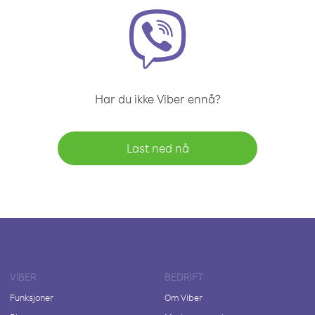
Har du ikke Viber ennå?
Last ned nå
VIBER
BEDRIFT
Funksjoner
Om Viber