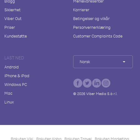
Blogg
Merkevaresenter
Sikkerhet
Karrierer
Viber Out
Betingelser og vilkår
Priser
Personvernerklæring
Kundestøtte
Customer Complaints Code
LAST NED
Norsk
Android
iPhone & iPad
Windows PC
Mac
©
2026
Viber Media S.à r.l.
Linux
Rakuten Viki
Rakuten Kobo
Rakuten Travel
Rakuten Marketing