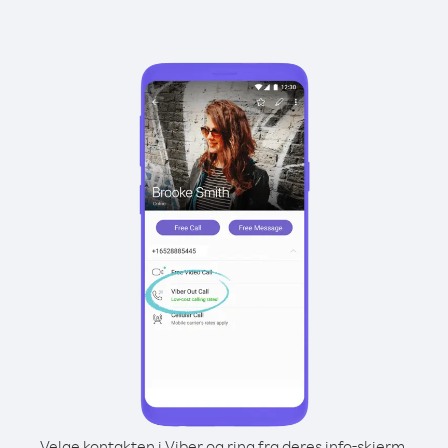
Velge kontakten i Viber og ring fra deres info-skjerm.