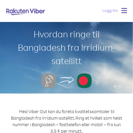
Logg Inn
Togg
navig
Hvordan ringe til
Bangladesh fra Irridium-
satellitt
Med Viber Out kan du foreta kvalitetssamtaler til
Bangladesh fra Irridium-satellitt.
Ring et hvilket som helst
nummer i Bangladesh – fasttelefon eller mobil! – fra kun
3.5 ¢ per minutt.