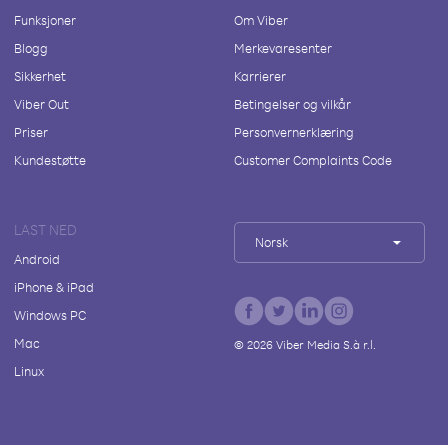
Funksjoner
Om Viber
Blogg
Merkevaresenter
Sikkerhet
Karrierer
Viber Out
Betingelser og vilkår
Priser
Personvernerklæring
Kundestøtte
Customer Complaints Code
LAST NED
Norsk
Android
iPhone & iPad
Windows PC
Mac
©
2026
Viber Media S.à r.l.
Linux