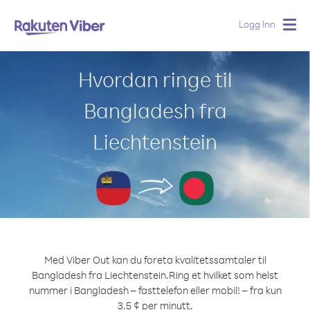
Logg Inn
Togg
navig
Hvordan ringe til
Bangladesh fra
Liechtenstein
Med Viber Out kan du foreta kvalitetssamtaler til
Bangladesh fra Liechtenstein.
Ring et hvilket som helst
nummer i Bangladesh – fasttelefon eller mobil! – fra kun
3.5 ¢ per minutt.