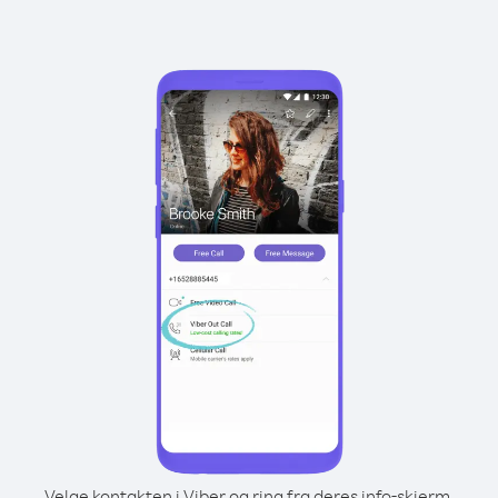
Velge kontakten i Viber og ring fra deres info-skjerm.