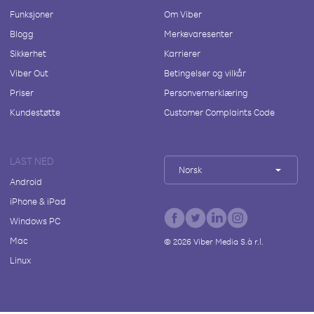
Funksjoner
Om Viber
Blogg
Merkevaresenter
Sikkerhet
Karrierer
Viber Out
Betingelser og vilkår
Priser
Personvernerklæring
Kundestøtte
Customer Complaints Code
LAST NED
Norsk
Android
iPhone & iPad
Windows PC
Mac
©
2026
Viber Media S.à r.l.
Linux