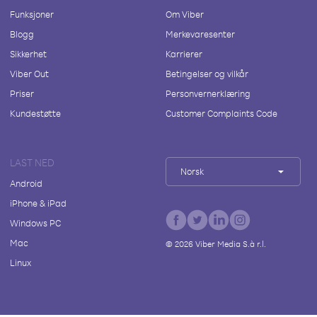
Funksjoner
Om Viber
Blogg
Merkevaresenter
Sikkerhet
Karrierer
Viber Out
Betingelser og vilkår
Priser
Personvernerklæring
Kundestøtte
Customer Complaints Code
LAST NED
Norsk
Android
iPhone & iPad
Windows PC
Mac
©
2026
Viber Media S.à r.l.
Linux