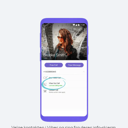
Velge kontakten i Viber og ring fra deres info-skjerm.