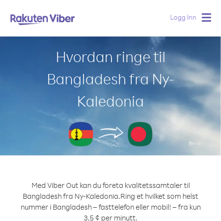
Logg Inn
Togg
navig
Hvordan ringe til
Bangladesh fra Ny-
Kaledonia
Med Viber Out kan du foreta kvalitetssamtaler til
Bangladesh fra Ny-Kaledonia.
Ring et hvilket som helst
nummer i Bangladesh – fasttelefon eller mobil! – fra kun
3.5 ¢ per minutt.