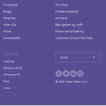
Funksjoner
Om Viber
Blogg
Merkevaresenter
Sikkerhet
Karrierer
Viber Out
Betingelser og vilkår
Priser
Personvernerklæring
Kundestøtte
Customer Complaints Code
LAST NED
Norsk
Android
iPhone & iPad
Windows PC
Mac
©
2026
Viber Media S.à r.l.
Linux