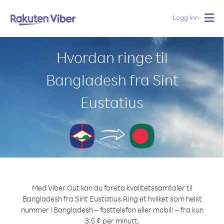
Logg Inn
Togg
navig
Hvordan ringe til
Bangladesh fra Sint
Eustatius
Med Viber Out kan du foreta kvalitetssamtaler til
Bangladesh fra Sint Eustatius.
Ring et hvilket som helst
nummer i Bangladesh – fasttelefon eller mobil! – fra kun
3.5 ¢ per minutt.