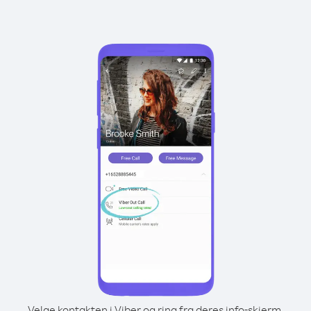
Velge kontakten i Viber og ring fra deres info-skjerm.