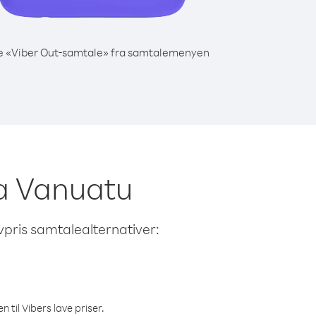
e «Viber Out-samtale» fra samtalemenyen
ra Vanuatu
avpris samtalealternativer:
 til Vibers lave priser.