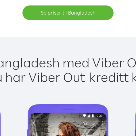
Se priser til Bangladesh
 Bangladesh med Viber Ou
 har Viber Out-kreditt 