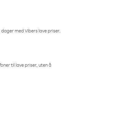
 dager med Vibers lave priser.
ner til lave priser, uten å