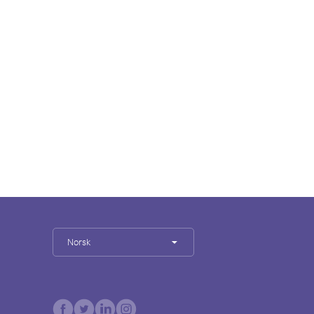
Norsk