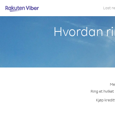
Last n
Hvordan ri
Med
Ring et hvilke
Kjøp kredit