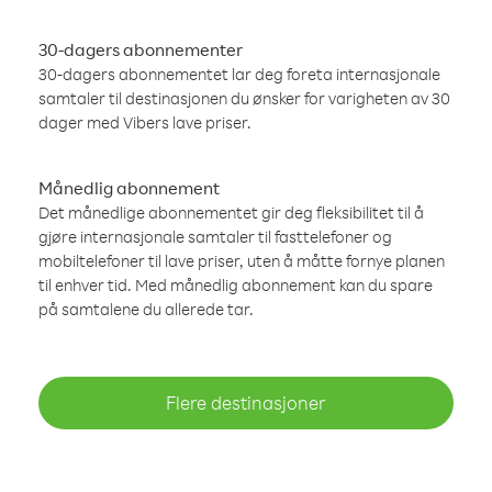
30-dagers abonnementer
30-dagers abonnementet lar deg foreta internasjonale
samtaler til destinasjonen du ønsker for varigheten av 30
dager med Vibers lave priser.
Månedlig abonnement
Det månedlige abonnementet gir deg fleksibilitet til å
gjøre internasjonale samtaler til fasttelefoner og
mobiltelefoner til lave priser, uten å måtte fornye planen
til enhver tid. Med månedlig abonnement kan du spare
på samtalene du allerede tar.
Flere destinasjoner