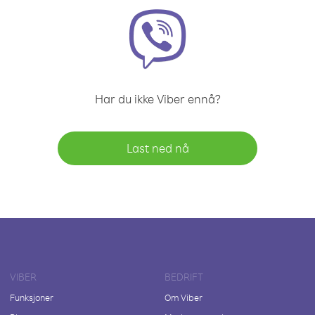
Har du ikke Viber ennå?
Last ned nå
VIBER
BEDRIFT
Funksjoner
Om Viber