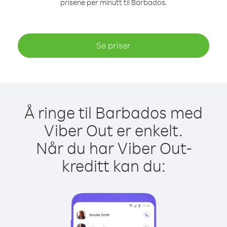
prisene per minutt til Barbados.
Se priser
Å ringe til Barbados med
Viber Out er enkelt.
Når du har Viber Out-
kreditt kan du: