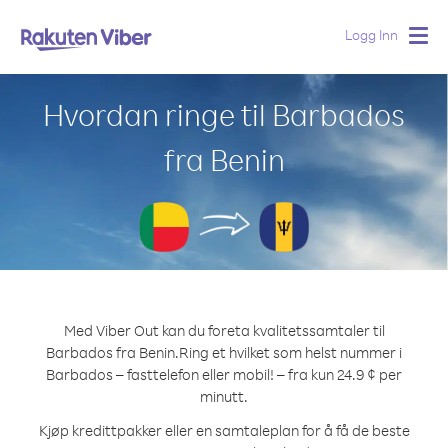
Logg Inn
Togg
navig
Hvordan ringe til Barbados
fra Benin
Med Viber Out kan du foreta kvalitetssamtaler til
Barbados fra Benin.
Ring et hvilket som helst nummer i
Barbados – fasttelefon eller mobil! – fra kun 24.9 ¢ per
minutt.
Kjøp kredittpakker eller en samtaleplan for å få de beste