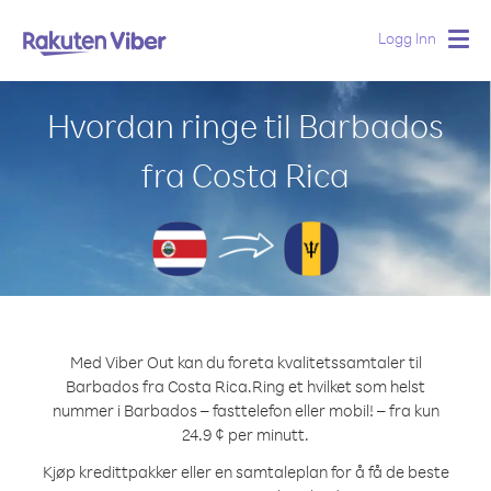
Logg Inn
Togg
navig
Hvordan ringe til Barbados
fra Costa Rica
Med Viber Out kan du foreta kvalitetssamtaler til
Barbados fra Costa Rica.
Ring et hvilket som helst
nummer i Barbados – fasttelefon eller mobil! – fra kun
24.9 ¢ per minutt.
Kjøp kredittpakker eller en samtaleplan for å få de beste