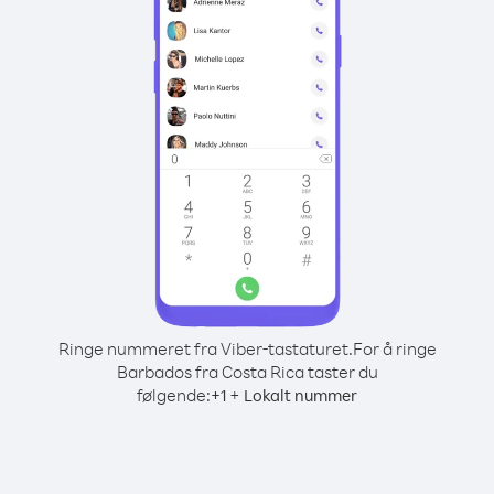
Ringe nummeret fra Viber-tastaturet.
For å ringe
Barbados fra Costa Rica taster du
følgende:
+
+
1
Lokalt nummer