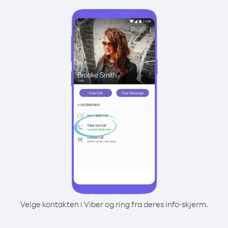
Velge kontakten i Viber og ring fra deres info-skjerm.