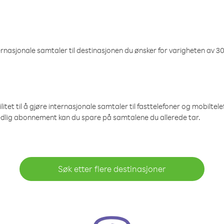
nasjonale samtaler til destinasjonen du ønsker for varigheten av 30
et til å gjøre internasjonale samtaler til fasttelefoner og mobiltelefo
edlig abonnement kan du spare på samtalene du allerede tar.
Søk etter flere destinasjoner