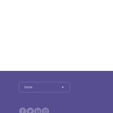
Norsk