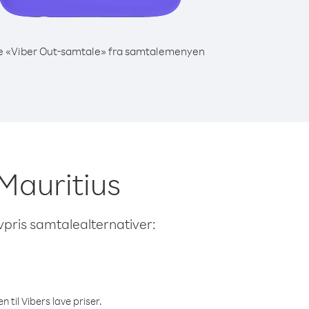
e «Viber Out-samtale» fra samtalemenyen
 Mauritius
avpris samtalealternativer:
 til Vibers lave priser.