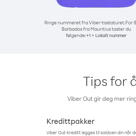
Ringe nummeret fra Viber-tastaturet.
For å
Barbados fra Mauritius taster du
følgende:
+
+
1
Lokalt nummer
Tips for 
Viber Out gir deg mer ring
Kredittpakker
Viber Out-kreditt legges til saldoen din når du