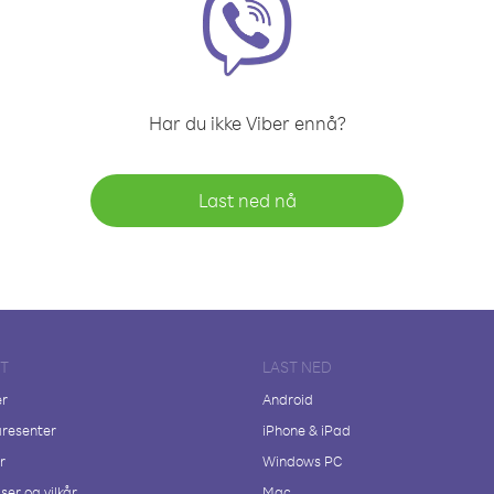
Har du ikke Viber ennå?
Last ned nå
FT
LAST NED
er
Android
resenter
iPhone & iPad
r
Windows PC
ser og vilkår
Mac