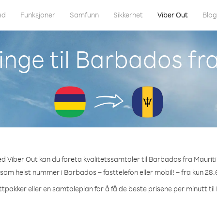
ed
Funksjoner
Samfunn
Sikkerhet
Viber Out
Blo
nge til Barbados fr
d Viber Out kan du foreta kvalitetssamtaler til Barbados fra Mauriti
t som helst nummer i Barbados – fasttelefon eller mobil! – fra kun 28.
ttpakker eller en samtaleplan for å få de beste prisene per minutt ti