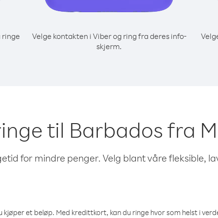
 ringe
Velge kontakten i Viber og ring fra deres info-
Velg
skjerm.
 ringe til Barbados fra
etid for mindre penger. Velg blant våre fleksible, l
 kjøper et beløp. Med kredittkort, kan du ringe hvor som helst i verden