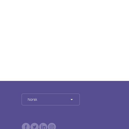
Norsk