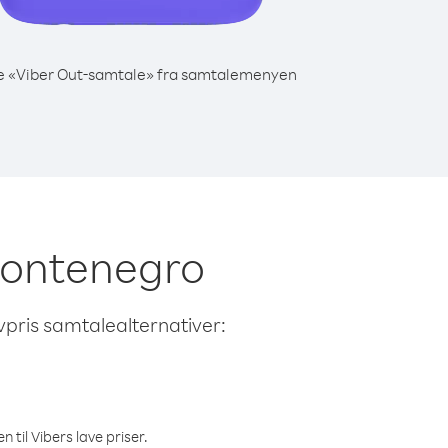
e «Viber Out-samtale» fra samtalemenyen
 Montenegro
avpris samtalealternativer:
 til Vibers lave priser.