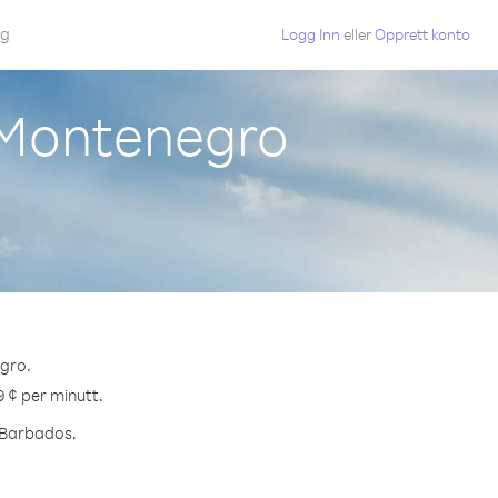
gg
Logg Inn
eller
Opprett konto
a Montenegro
egro.
9 ¢ per minutt.
l Barbados.