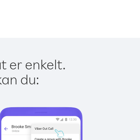
 er enkelt.
kan du: