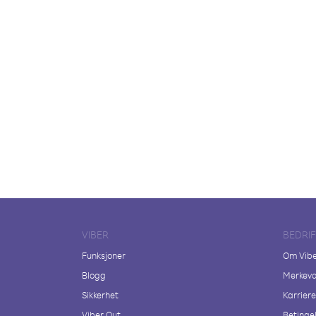
VIBER
BEDRI
Funksjoner
Om Vib
Blogg
Merkeva
Sikkerhet
Karriere
Viber Out
Betingel