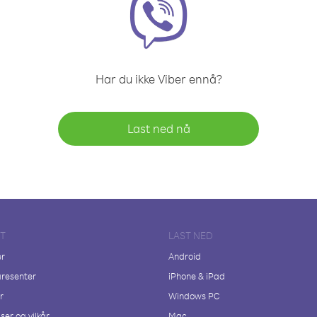
Har du ikke Viber ennå?
Last ned nå
FT
LAST NED
er
Android
resenter
iPhone & iPad
r
Windows PC
ser og vilkår
Mac