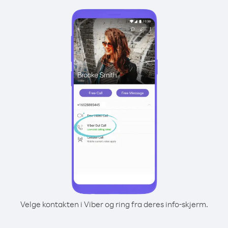
Velge kontakten i Viber og ring fra deres info-skjerm.