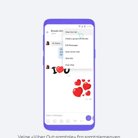
Velge «Viber Out-samtale» fra samtalemenyen