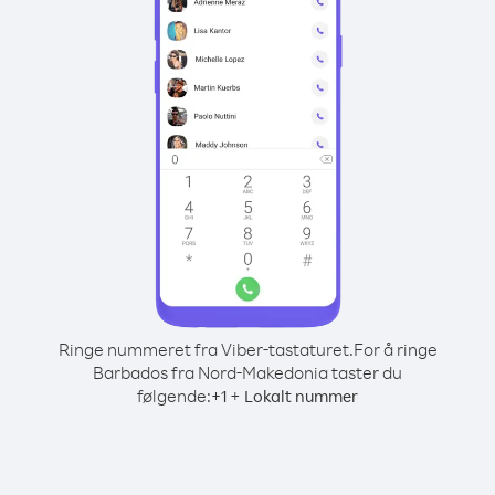
Ringe nummeret fra Viber-tastaturet.
For å ringe
Barbados fra Nord-Makedonia taster du
følgende:
+
+
1
Lokalt nummer