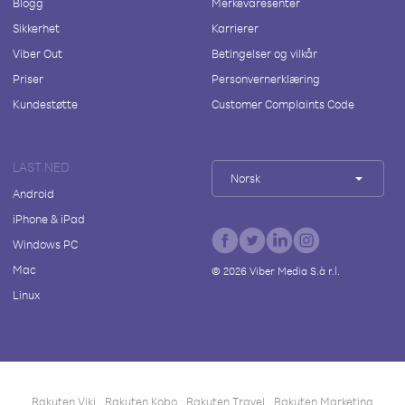
Blogg
Merkevaresenter
Sikkerhet
Karrierer
Viber Out
Betingelser og vilkår
Priser
Personvernerklæring
Kundestøtte
Customer Complaints Code
LAST NED
Norsk
Android
iPhone & iPad
Windows PC
Mac
©
2026
Viber Media S.à r.l.
Linux
Rakuten Viki
Rakuten Kobo
Rakuten Travel
Rakuten Marketing