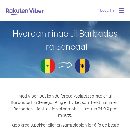
Logg Inn
Togg
navig
Hvordan ringe til Barbados
fra Senegal
Med Viber Out kan du foreta kvalitetssamtaler til
Barbados fra Senegal.
Ring et hvilket som helst nummer i
Barbados – fasttelefon eller mobil! – fra kun 24.9 ¢ per
minutt.
Kjøp kredittpakker eller en samtaleplan for å få de beste