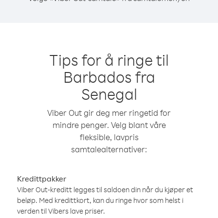
Tips for å ringe til
Barbados fra
Senegal
Viber Out gir deg mer ringetid for
mindre penger. Velg blant våre
fleksible, lavpris
samtalealternativer:
Kredittpakker
Viber Out-kreditt legges til saldoen din når du kjøper et
beløp. Med kredittkort, kan du ringe hvor som helst i
verden til Vibers lave priser.