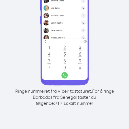
Ringe nummeret fra Viber-tastaturet.
For å ringe
Barbados fra Senegal taster du
følgende:
+
+
1
Lokalt nummer