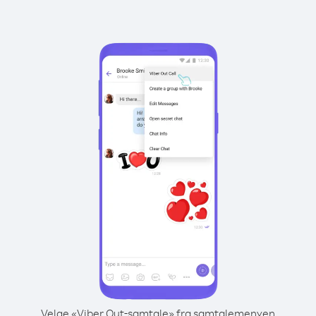
Velge «Viber Out-samtale» fra samtalemenyen