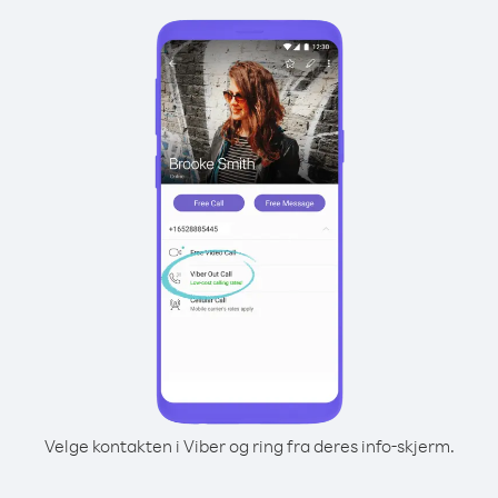
Velge kontakten i Viber og ring fra deres info-skjerm.