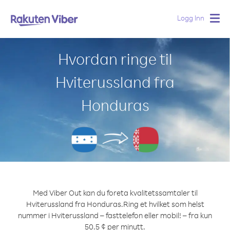
Logg Inn
Togg
navig
Hvordan ringe til
Hviterussland fra
Honduras
Med Viber Out kan du foreta kvalitetssamtaler til
Hviterussland fra Honduras.
Ring et hvilket som helst
nummer i Hviterussland – fasttelefon eller mobil! – fra kun
50.5 ¢ per minutt.