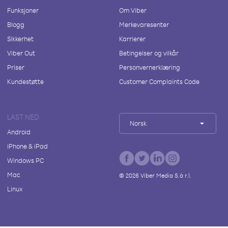
Funksjoner
Om Viber
Blogg
Merkevaresenter
Sikkerhet
Karrierer
Viber Out
Betingelser og vilkår
Priser
Personvernerklæring
Kundestøtte
Customer Complaints Code
LAST NED
Norsk
Android
iPhone & iPad
Windows PC
Mac
©
2026
Viber Media S.à r.l.
Linux