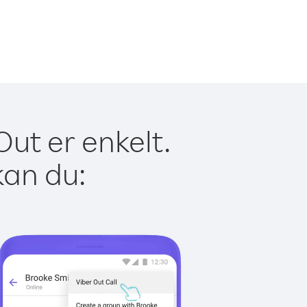
Out er enkelt.
kan du: