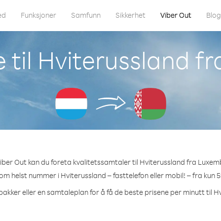
ed
Funksjoner
Samfunn
Sikkerhet
Viber Out
Blo
 til Hviterussland 
ber Out kan du foreta kvalitetssamtaler til Hviterussland fra Luxe
som helst nummer i Hviterussland – fasttelefon eller mobil! – fra kun 5
pakker eller en samtaleplan for å få de beste prisene per minutt til H