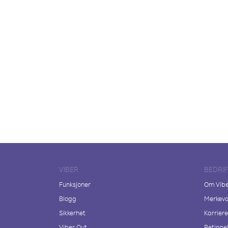
VIBER
BEDRI
Funksjoner
Om Vib
Blogg
Merkeva
Sikkerhet
Karriere
Viber Out
Betingel