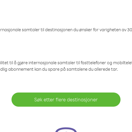
nasjonale samtaler til destinasjonen du ønsker for varigheten av 30
et til å gjøre internasjonale samtaler til fasttelefoner og mobiltelefo
edlig abonnement kan du spare på samtalene du allerede tar.
Søk etter flere destinasjoner