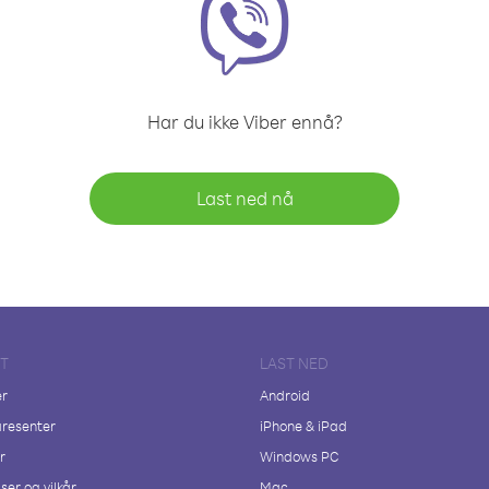
Har du ikke Viber ennå?
Last ned nå
FT
LAST NED
er
Android
resenter
iPhone & iPad
r
Windows PC
ser og vilkår
Mac