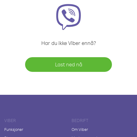
Har du ikke Viber ennå?
Last ned nå
VIBER
BEDRIFT
Funksjoner
Om Viber