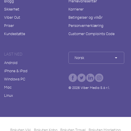
Blogg
Merkevaresenter
Sikkerhet
Karrierer
Viber Out
Betingelser og vilkår
Priser
Personvernerklæring
Kundestøtte
Customer Complaints Code
LAST NED
Norsk
Android
iPhone & iPad
Windows PC
Mac
©
2026
Viber Media S.à r.l.
Linux
Rakuten Viki
Rakuten Kobo
Rakuten Travel
Rakuten Marketing