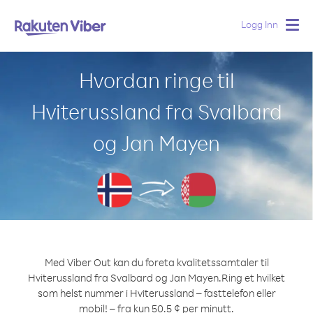
Logg Inn
Togg
navig
Hvordan ringe til
Hviterussland fra Svalbard
og Jan Mayen
Med Viber Out kan du foreta kvalitetssamtaler til
Hviterussland fra Svalbard og Jan Mayen.
Ring et hvilket
som helst nummer i Hviterussland – fasttelefon eller
mobil! – fra kun 50.5 ¢ per minutt.