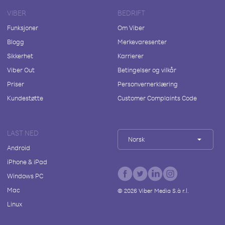
VIBER
BEDRIFT
Funksjoner
Om Viber
Blogg
Merkevaresenter
Sikkerhet
Karrierer
Viber Out
Betingelser og vilkår
Priser
Personvernerklæring
Kundestøtte
Customer Complaints Code
LAST NED
Norsk
Android
iPhone & iPad
Windows PC
Mac
©
2026
Viber Media S.à r.l.
Linux