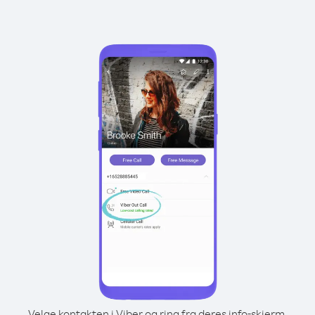
Velge kontakten i Viber og ring fra deres info-skjerm.