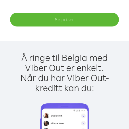
Se priser
Å ringe til Belgia med
Viber Out er enkelt.
Når du har Viber Out-
kreditt kan du: