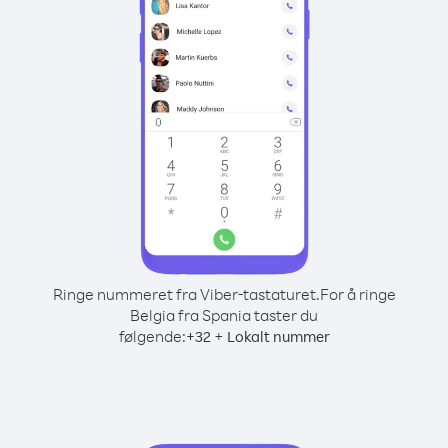
Ringe nummeret fra Viber-tastaturet.
For å ringe
Belgia fra Spania taster du
følgende:
+
+
32
Lokalt nummer