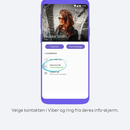
Velge kontakten i Viber og ring fra deres info-skjerm.