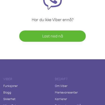
Har du ikke Viber ennå?
Last ned nå
VIBER
BEDRIFT
Funksjoner
Om Viber
Blogg
Merkevaresenter
Sikkerhet
Karrierer