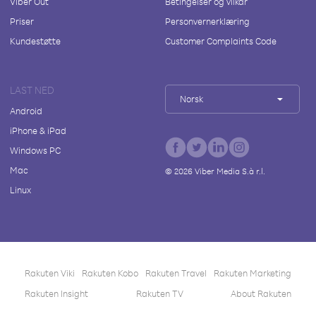
Viber Out
Betingelser og vilkår
Priser
Personvernerklæring
Kundestøtte
Customer Complaints Code
LAST NED
Norsk
Android
iPhone & iPad
Windows PC
Mac
©
2026
Viber Media S.à r.l.
Linux
Rakuten Viki
Rakuten Kobo
Rakuten Travel
Rakuten Marketing
Rakuten Insight
Rakuten TV
About Rakuten