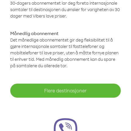
30-dagers abonnementet lar deg foreta internasjonale
samtaler til destinasjonen du ønsker for varigheten av 30
dager med Vibers lave priser.
Månedlig abonnement
Det månedlige abonnementet gir deg fleksibilitet til å
gjøre internasjonale samtaler til fasttelefoner og
mobiltelefoner til lave priser, uten å måtte fornye planen
til enhver tid. Med månedlig abonnement kan du spare
på samtalene du allerede tar.
Flere destinasjoner