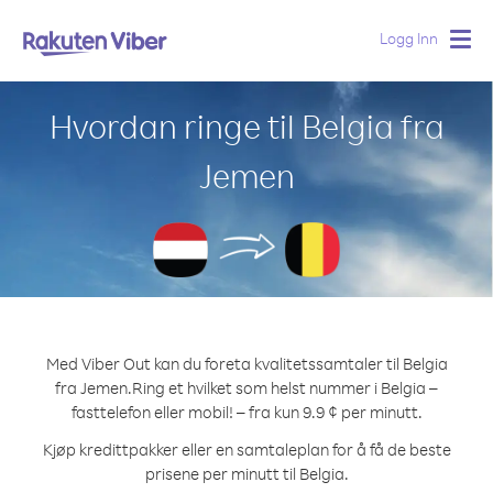
Logg Inn
Togg
navig
Hvordan ringe til Belgia fra
Jemen
Med Viber Out kan du foreta kvalitetssamtaler til Belgia
fra Jemen.
Ring et hvilket som helst nummer i Belgia –
fasttelefon eller mobil! – fra kun 9.9 ¢ per minutt.
Kjøp kredittpakker eller en samtaleplan for å få de beste
prisene per minutt til Belgia.