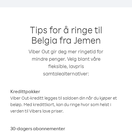
Tips for å ringe til
Belgia fra Jemen
Viber Out gir deg mer ringetid for
mindre penger. Velg blant våre
fleksible, lavpris
samtalealternativer:
Kredittpakker
Viber Out-kreditt legges til saldoen din når du kjøper et
beløp. Med kredittkort, kan du ringe hvor som helst i
verden til Vibers lave priser.
30-dagers abonnementer