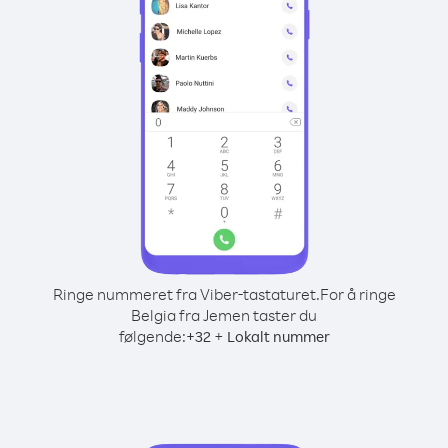
Ringe nummeret fra Viber-tastaturet.
For å ringe
Belgia fra Jemen taster du
følgende:
+
+
32
Lokalt nummer