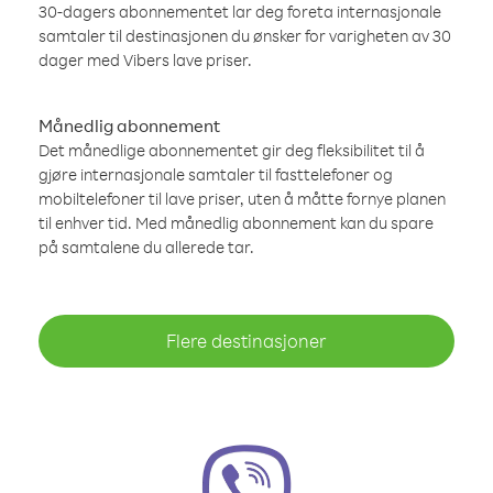
30-dagers abonnementet lar deg foreta internasjonale
samtaler til destinasjonen du ønsker for varigheten av 30
dager med Vibers lave priser.
Månedlig abonnement
Det månedlige abonnementet gir deg fleksibilitet til å
gjøre internasjonale samtaler til fasttelefoner og
mobiltelefoner til lave priser, uten å måtte fornye planen
til enhver tid. Med månedlig abonnement kan du spare
på samtalene du allerede tar.
Flere destinasjoner