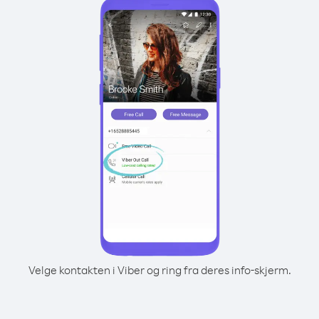
Velge kontakten i Viber og ring fra deres info-skjerm.