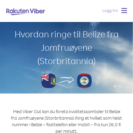
Logg Inn
Togg
navig
Hvordan ringe til Belize fra
Jomfruøyene
(Storbritannia)
Med Viber Out kan du foreta kvalitetssamtaler til Belize
fra Jomfruøyene (Storbritannia).
Ring et hvilket som helst
nummer i Belize – fasttelefon eller mobil! – fra kun 26.0 ¢
per minutt.