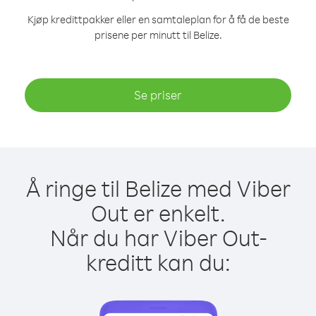
Kjøp kredittpakker eller en samtaleplan for å få de beste
prisene per minutt til Belize.
Se priser
Å ringe til Belize med Viber
Out er enkelt.
Når du har Viber Out-
kreditt kan du: