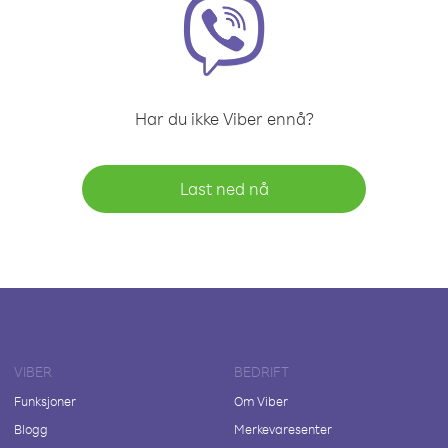
Har du ikke Viber ennå?
Last ned nå
VIBER
BEDRIFT
Funksjoner
Om Viber
Blogg
Merkevaresenter