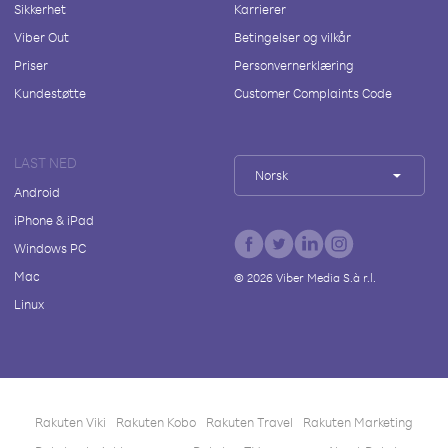
Sikkerhet
Karrierer
Viber Out
Betingelser og vilkår
Priser
Personvernerklæring
Kundestøtte
Customer Complaints Code
LAST NED
Norsk
Android
iPhone & iPad
Windows PC
Mac
©
2026
Viber Media S.à r.l.
Linux
Rakuten Viki
Rakuten Kobo
Rakuten Travel
Rakuten Marketing