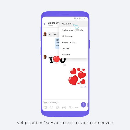
Velge «Viber Out-samtale» fra samtalemenyen