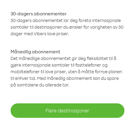
30-dagers abonnementer
30-dagers abonnementet lar deg foreta internasjonale
samtaler til destinasjonen du ønsker for varigheten av 30
dager med Vibers lave priser.
Månedlig abonnement
Det månedlige abonnementet gir deg fleksibilitet til å
gjøre internasjonale samtaler til fasttelefoner og
mobiltelefoner til lave priser, uten å måtte fornye planen
til enhver tid. Med månedlig abonnement kan du spare
på samtalene du allerede tar.
Flere destinasjoner