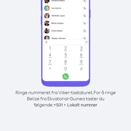
Ringe nummeret fra Viber-tastaturet.
For å ringe
Belize fra Ekvatorial-Guinea taster du
følgende:
+
+
501
Lokalt nummer