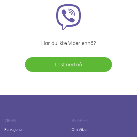
Har du ikke Viber ennå?
Last ned nå
VIBER
BEDRIFT
Funksjoner
Om Viber