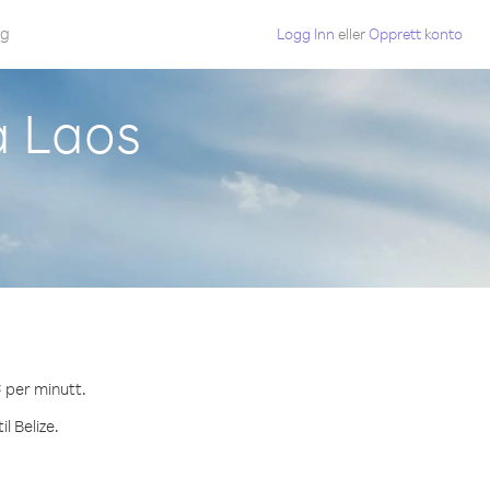
gg
Logg Inn
eller
Opprett konto
ra Laos
¢ per minutt.
l Belize.