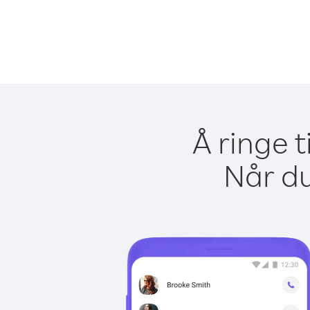
Å ringe t
Når du