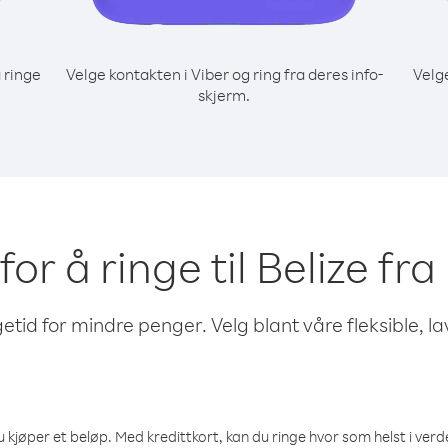
 ringe
Velge kontakten i Viber og ring fra deres info-
Velg
skjerm.
for å ringe til Belize fr
etid for mindre penger. Velg blant våre fleksible, l
 kjøper et beløp. Med kredittkort, kan du ringe hvor som helst i verden