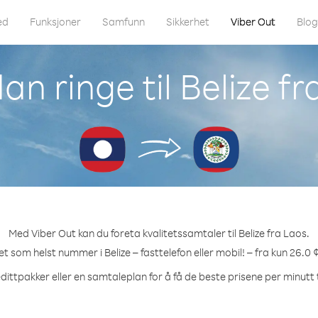
ed
Funksjoner
Samfunn
Sikkerhet
Viber Out
Blo
n ringe til Belize f
Med Viber Out kan du foreta kvalitetssamtaler til Belize fra Laos.
ket som helst nummer i Belize – fasttelefon eller mobil! – fra kun 26.0 
dittpakker eller en samtaleplan for å få de beste prisene per minutt ti