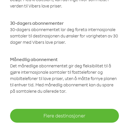
verden til Vibers lave priser.
30-dagers abonnementer
30-dagers abonnementet lar deg foreta internasjonale
samtaler til destinasjonen du ønsker for varigheten av 30
dager med Vibers lave priser.
Månedlig abonnement
Det månedlige abonnementet gir deg fleksibilitet til å
gjøre internasjonale samtaler til fasttelefoner og
mobiltelefoner til lave priser, uten å måtte fornye planen
til enhver tid. Med månedlig abonnement kan du spare
på samtalene du allerede tar.
Flere destinasjoner