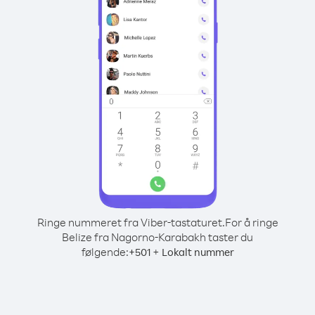
Ringe nummeret fra Viber-tastaturet.
For å ringe
Belize fra Nagorno-Karabakh taster du
følgende:
+
+
501
Lokalt nummer