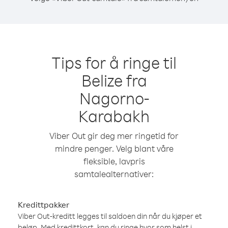
Tips for å ringe til
Belize fra
Nagorno-
Karabakh
Viber Out gir deg mer ringetid for
mindre penger. Velg blant våre
fleksible, lavpris
samtalealternativer:
Kredittpakker
Viber Out-kreditt legges til saldoen din når du kjøper et
beløp. Med kredittkort, kan du ringe hvor som helst i