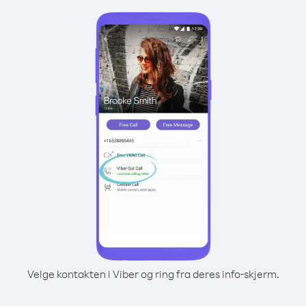
Velge kontakten i Viber og ring fra deres info-skjerm.