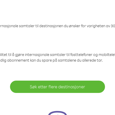
nasjonale samtaler til destinasjonen du ønsker for varigheten av 30
et til å gjøre internasjonale samtaler til fasttelefoner og mobiltelefo
edlig abonnement kan du spare på samtalene du allerede tar.
Søk etter flere destinasjoner