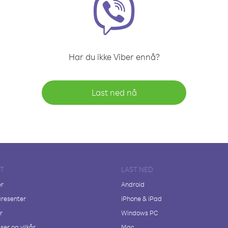
Har du ikke Viber ennå?
Last ned nå
FT
LAST NED
er
Android
resenter
iPhone & iPad
r
Windows PC
ser og vilkår
Mac