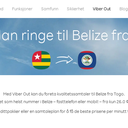
ed
Funksjoner
Samfunn
Sikkerhet
Viber Out
Blo
n ringe til Belize f
Med Viber Out kan du foreta kvalitetssamtaler til Belize fra Togo.
ket som helst nummer i Belize – fasttelefon eller mobil! – fra kun 26.0 
dittpakker eller en samtaleplan for å få de beste prisene per minutt ti