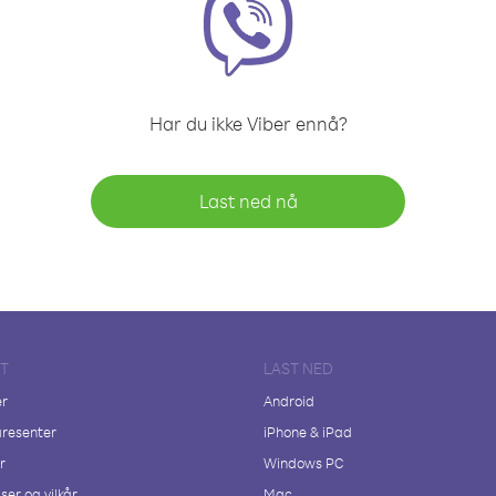
Har du ikke Viber ennå?
Last ned nå
FT
LAST NED
er
Android
resenter
iPhone & iPad
r
Windows PC
ser og vilkår
Mac