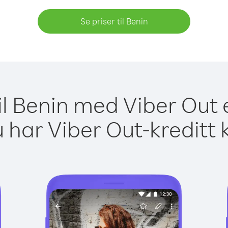
Se priser til Benin
il Benin med Viber Out 
 har Viber Out-kreditt 