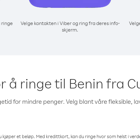
 ringe
Velge kontakten i Viber og ring fra deres info-
Velg
skjerm.
or å ringe til Benin fra 
etid for mindre penger. Velg blant våre fleksible, l
 kjøper et beløp. Med kredittkort, kan du ringe hvor som helst i verden