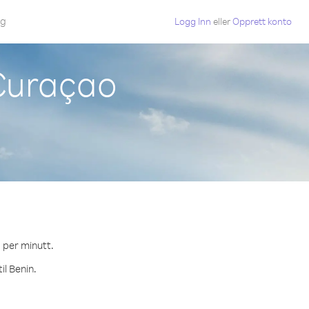
gg
Logg Inn
eller
Opprett konto
 Curaçao
¢ per minutt.
il Benin.