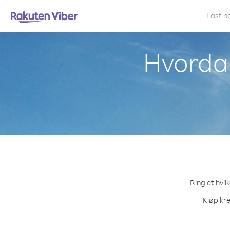
Last n
Hvordan
Ring et hvil
Kjøp kre