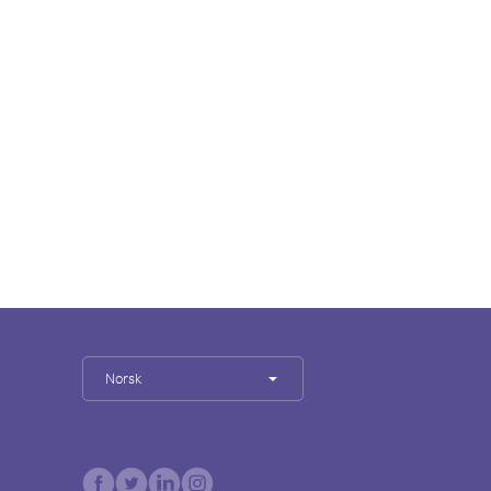
Norsk