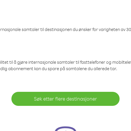
nasjonale samtaler til destinasjonen du ønsker for varigheten av 30
et til å gjøre internasjonale samtaler til fasttelefoner og mobiltelefo
edlig abonnement kan du spare på samtalene du allerede tar.
Søk etter flere destinasjoner