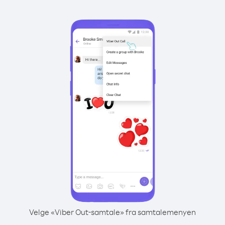
Velge «Viber Out-samtale» fra samtalemenyen