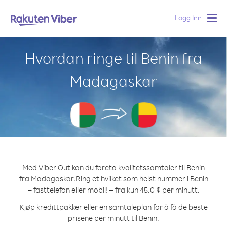
Logg Inn
Togg
navig
Hvordan ringe til Benin fra
Madagaskar
Med Viber Out kan du foreta kvalitetssamtaler til Benin
fra Madagaskar.
Ring et hvilket som helst nummer i Benin
– fasttelefon eller mobil! – fra kun 45.0 ¢ per minutt.
Kjøp kredittpakker eller en samtaleplan for å få de beste
prisene per minutt til Benin.