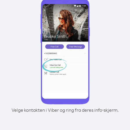
Velge kontakten i Viber og ring fra deres info-skjerm.