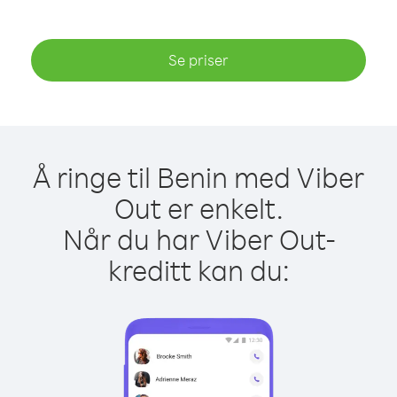
Se priser
Å ringe til Benin med Viber
Out er enkelt.
Når du har Viber Out-
kreditt kan du: