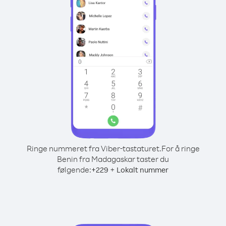
Ringe nummeret fra Viber-tastaturet.
For å ringe
Benin fra Madagaskar taster du
følgende:
+
+
229
Lokalt nummer