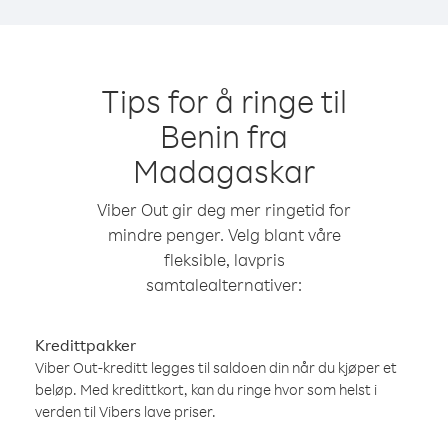
Tips for å ringe til
Benin fra
Madagaskar
Viber Out gir deg mer ringetid for
mindre penger. Velg blant våre
fleksible, lavpris
samtalealternativer:
Kredittpakker
Viber Out-kreditt legges til saldoen din når du kjøper et
beløp. Med kredittkort, kan du ringe hvor som helst i
verden til Vibers lave priser.