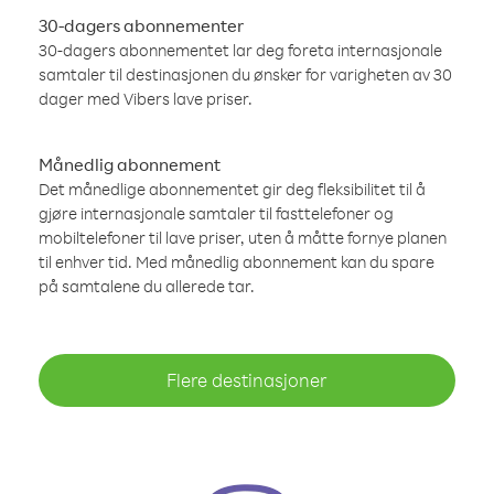
30-dagers abonnementer
30-dagers abonnementet lar deg foreta internasjonale
samtaler til destinasjonen du ønsker for varigheten av 30
dager med Vibers lave priser.
Månedlig abonnement
Det månedlige abonnementet gir deg fleksibilitet til å
gjøre internasjonale samtaler til fasttelefoner og
mobiltelefoner til lave priser, uten å måtte fornye planen
til enhver tid. Med månedlig abonnement kan du spare
på samtalene du allerede tar.
Flere destinasjoner