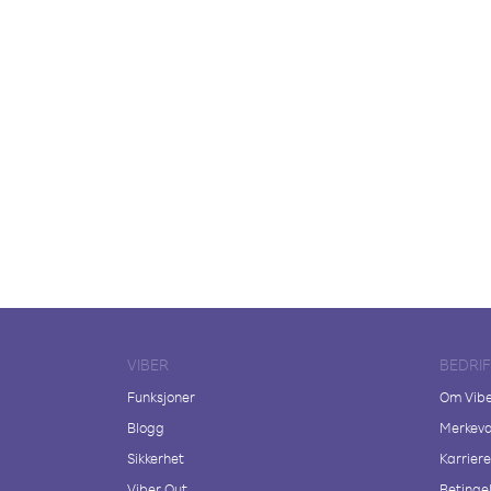
VIBER
BEDRI
Funksjoner
Om Vib
Blogg
Merkeva
Sikkerhet
Karriere
Viber Out
Betingel