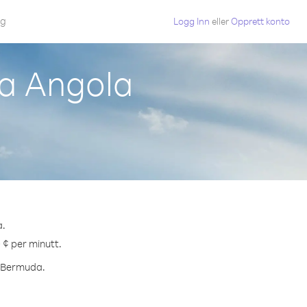
gg
Logg Inn
eller
Opprett konto
ra Angola
a.
 ¢ per minutt.
il Bermuda.