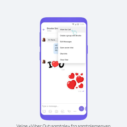
Velge «Viber Out-samtale» fra samtalemenyen