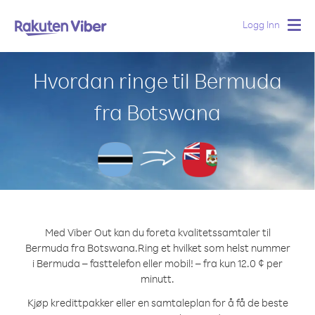
Logg Inn
Togg
navig
Hvordan ringe til Bermuda
fra Botswana
Med Viber Out kan du foreta kvalitetssamtaler til
Bermuda fra Botswana.
Ring et hvilket som helst nummer
i Bermuda – fasttelefon eller mobil! – fra kun 12.0 ¢ per
minutt.
Kjøp kredittpakker eller en samtaleplan for å få de beste