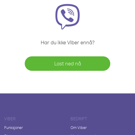
Har du ikke Viber ennå?
Last ned nå
VIBER
BEDRIFT
Funksjoner
Om Viber