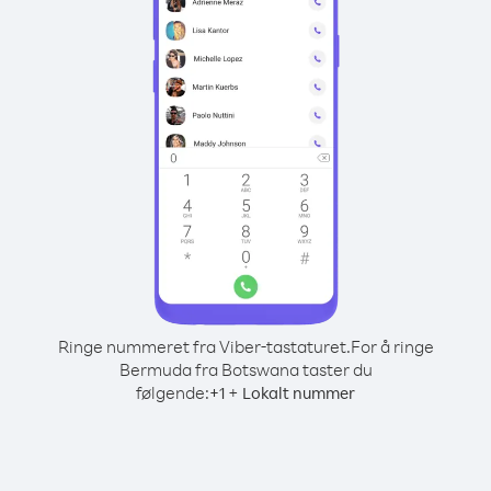
Ringe nummeret fra Viber-tastaturet.
For å ringe
Bermuda fra Botswana taster du
følgende:
+
+
1
Lokalt nummer