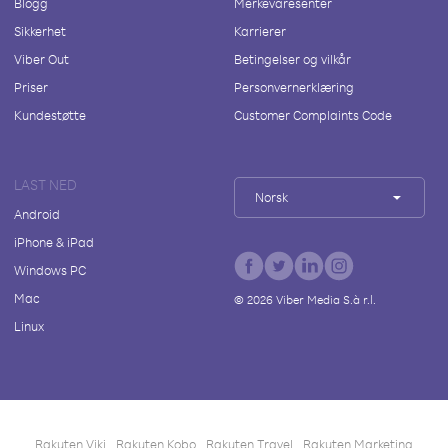
Blogg
Merkevaresenter
Sikkerhet
Karrierer
Viber Out
Betingelser og vilkår
Priser
Personvernerklæring
Kundestøtte
Customer Complaints Code
LAST NED
Norsk
Android
iPhone & iPad
Windows PC
Mac
©
2026
Viber Media S.à r.l.
Linux
Rakuten Viki
Rakuten Kobo
Rakuten Travel
Rakuten Marketing