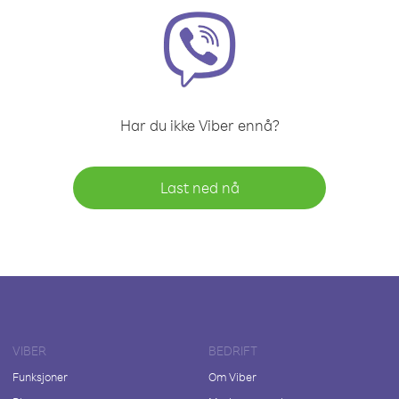
Har du ikke Viber ennå?
Last ned nå
VIBER
BEDRIFT
Funksjoner
Om Viber