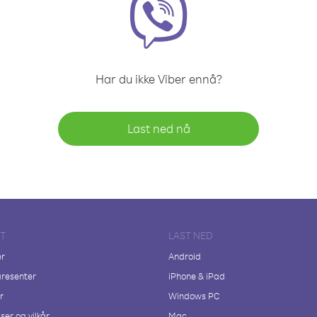
Har du ikke Viber ennå?
Last ned nå
FT
LAST NED
er
Android
resenter
iPhone & iPad
r
Windows PC
ser og vilkår
Mac