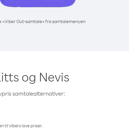
e «Viber Out-samtale» fra samtalemenyen
Kitts og Nevis
avpris samtalealternativer:
 til Vibers lave priser.