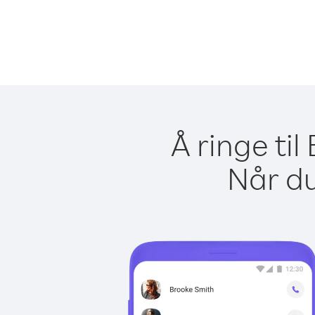
Å ringe ti
Når du