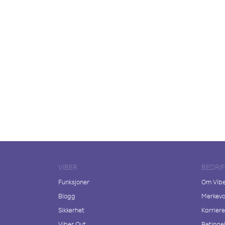
VIBER
BEDRI
Funksjoner
Om Vib
Blogg
Merkeva
Sikkerhet
Karriere
Viber Out
Betingel