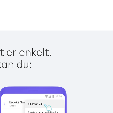
 er enkelt.
kan du: