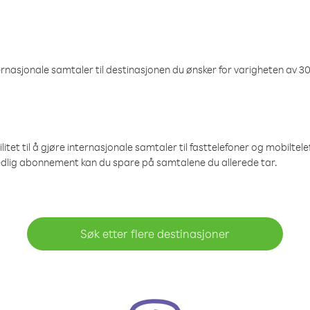
nasjonale samtaler til destinasjonen du ønsker for varigheten av 30
et til å gjøre internasjonale samtaler til fasttelefoner og mobiltelefo
edlig abonnement kan du spare på samtalene du allerede tar.
Søk etter flere destinasjoner