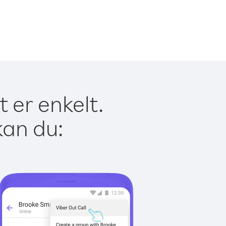
 er enkelt.
kan du: