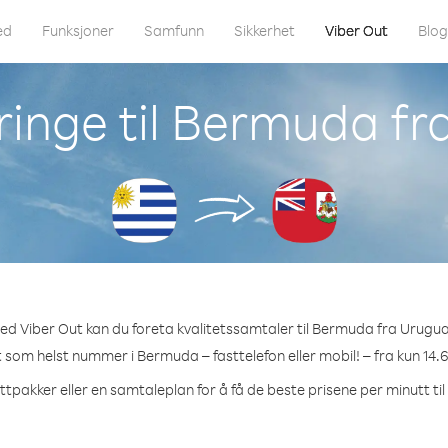
ed
Funksjoner
Samfunn
Sikkerhet
Viber Out
Blo
ringe til Bermuda fr
ed Viber Out kan du foreta kvalitetssamtaler til Bermuda fra Urugua
et som helst nummer i Bermuda – fasttelefon eller mobil! – fra kun 14.6
ttpakker eller en samtaleplan for å få de beste prisene per minutt t