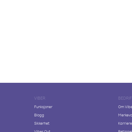
VIBER
BEDRI
Funksjoner
Om Vib
Blogg
Merkeva
Sikkerhet
Karriere
Viber Out
Betingel