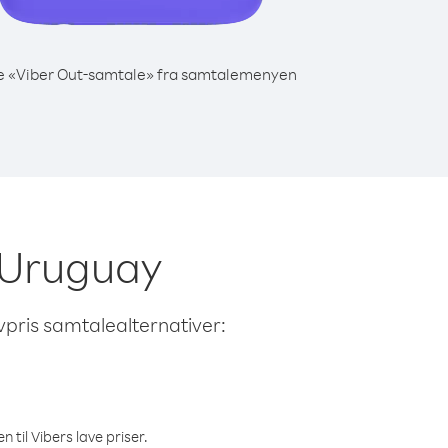
e «Viber Out-samtale» fra samtalemenyen
a Uruguay
avpris samtalealternativer:
 til Vibers lave priser.