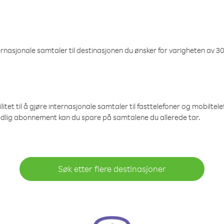
nasjonale samtaler til destinasjonen du ønsker for varigheten av 30
et til å gjøre internasjonale samtaler til fasttelefoner og mobiltelefo
edlig abonnement kan du spare på samtalene du allerede tar.
Søk etter flere destinasjoner