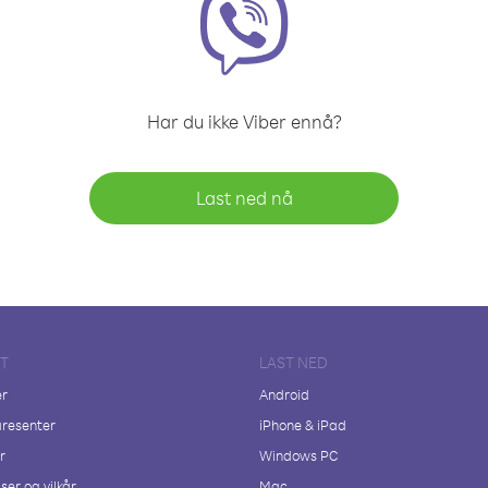
Har du ikke Viber ennå?
Last ned nå
FT
LAST NED
er
Android
resenter
iPhone & iPad
r
Windows PC
ser og vilkår
Mac