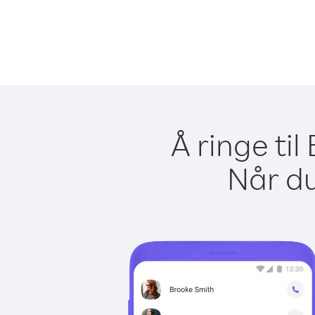
Å ringe ti
Når du