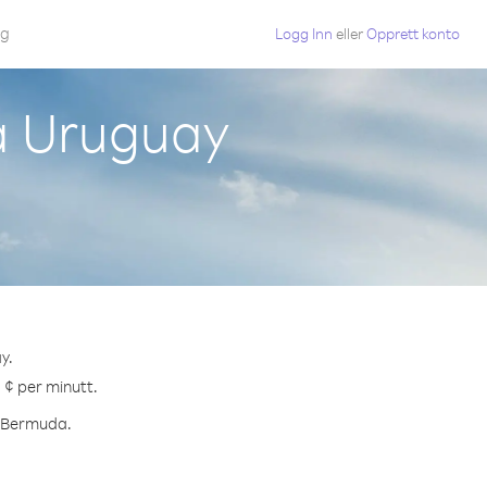
gg
Logg Inn
eller
Opprett konto
a Uruguay
y.
 ¢ per minutt.
il Bermuda.