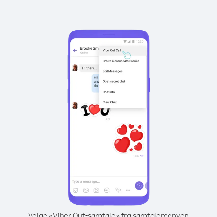
Velge «Viber Out-samtale» fra samtalemenyen