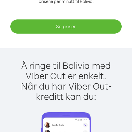
prisene per minutt til Bolivia.
Se priser
Å ringe til Bolivia med
Viber Out er enkelt.
Når du har Viber Out-
kreditt kan du: