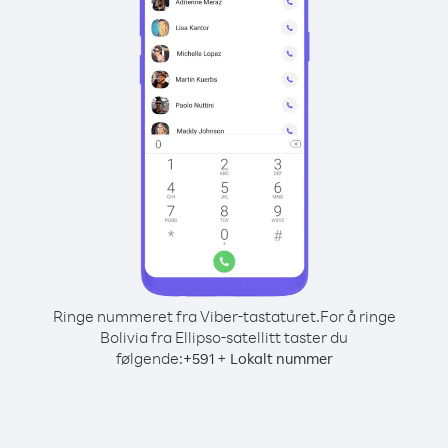
Ringe nummeret fra Viber-tastaturet.
For å ringe
Bolivia fra Ellipso-satellitt taster du
følgende:
+
+
591
Lokalt nummer