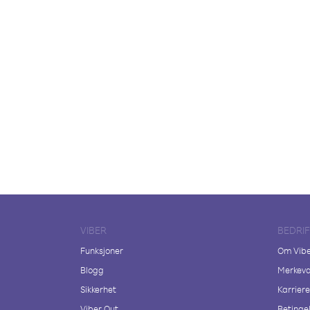
VIBER
BEDRI
Funksjoner
Om Vib
Blogg
Merkeva
Sikkerhet
Karriere
Viber Out
Betingel