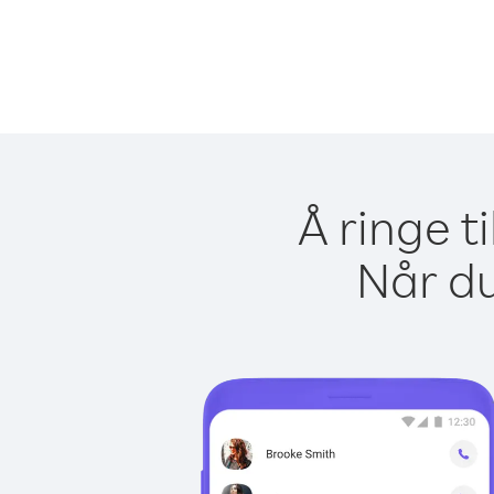
Å ringe t
Når du