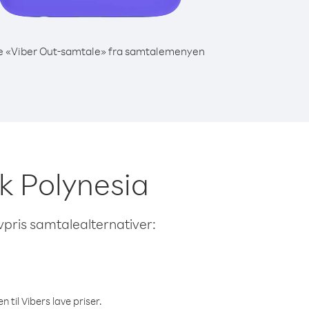
e «Viber Out-samtale» fra samtalemenyen
nsk Polynesia
avpris samtalealternativer:
 til Vibers lave priser.