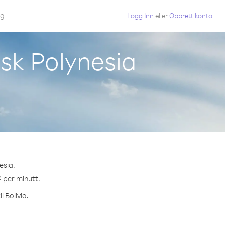
gg
Logg Inn
eller
Opprett konto
nsk Polynesia
esia.
¢ per minutt.
 Bolivia.