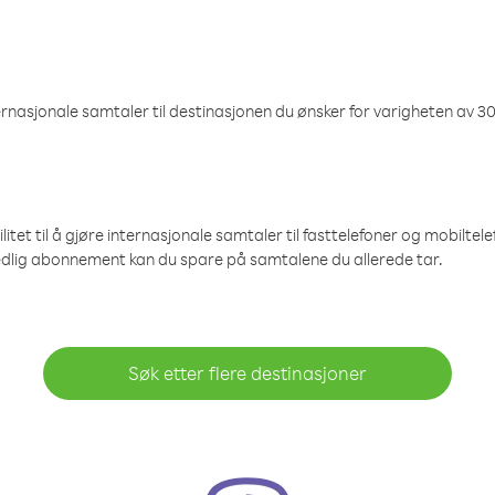
nasjonale samtaler til destinasjonen du ønsker for varigheten av 30
et til å gjøre internasjonale samtaler til fasttelefoner og mobiltelefo
edlig abonnement kan du spare på samtalene du allerede tar.
Søk etter flere destinasjoner