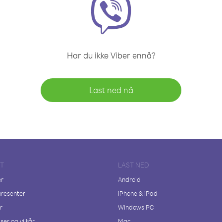
Har du ikke Viber ennå?
Last ned nå
FT
LAST NED
er
Android
resenter
iPhone & iPad
r
Windows PC
ser og vilkår
Mac