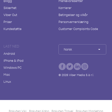
Blogg
Merkevaresenter
Sikkerhet
Karrierer
Viber Out
Betingelser og vilkår
Priser
Personvernerklæring
Kundestøtte
Customer Complaints Code
LAST NED
Norsk
Android
iPhone & iPad
Windows PC
Mac
©
2026
Viber Media S.à r.l.
Linux
Rakuten Viki
Rakuten Kobo
Rakuten Travel
Rakuten Marketing