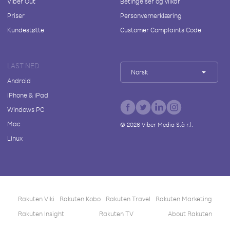
Viber Out
Betingelser og vilkår
Priser
Personvernerklæring
Kundestøtte
Customer Complaints Code
LAST NED
Norsk
Android
iPhone & iPad
Windows PC
Mac
©
2026
Viber Media S.à r.l.
Linux
Rakuten Viki
Rakuten Kobo
Rakuten Travel
Rakuten Marketing
Rakuten Insight
Rakuten TV
About Rakuten