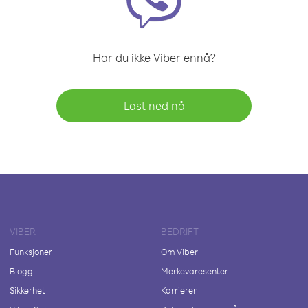
Har du ikke Viber ennå?
Last ned nå
VIBER
BEDRIFT
Funksjoner
Om Viber
Blogg
Merkevaresenter
Sikkerhet
Karrierer