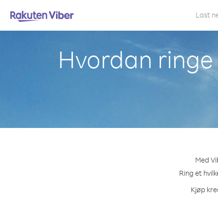
Last n
Hvordan ringe t
Med Vib
Ring et hvil
Kjøp kre