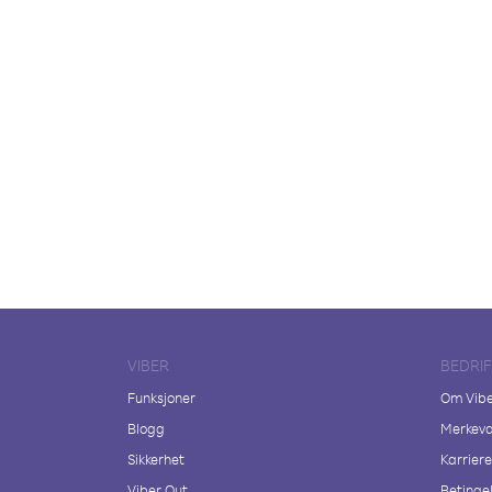
VIBER
BEDRI
Funksjoner
Om Vib
Blogg
Merkeva
Sikkerhet
Karriere
Viber Out
Betingel