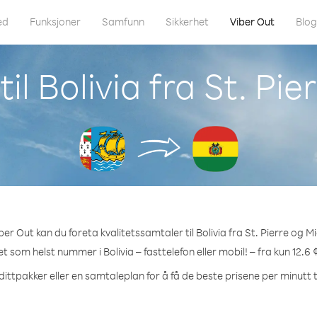
ed
Funksjoner
Samfunn
Sikkerhet
Viber Out
Blo
il Bolivia fra St. Pi
er Out kan du foreta kvalitetssamtaler til Bolivia fra St. Pierre og M
ket som helst nummer i Bolivia – fasttelefon eller mobil! – fra kun 12.6 
dittpakker eller en samtaleplan for å få de beste prisene per minutt til