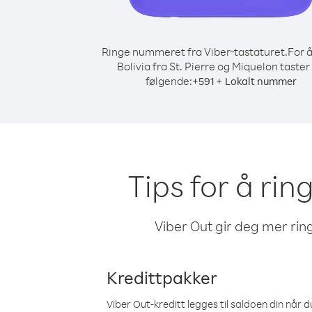
Ringe nummeret fra Viber-tastaturet.
For å
Bolivia fra St. Pierre og Miquelon taster
følgende:
+
+
591
Lokalt nummer
Tips for å rin
Viber Out gir deg mer ring
Kredittpakker
Viber Out-kreditt legges til saldoen din når du