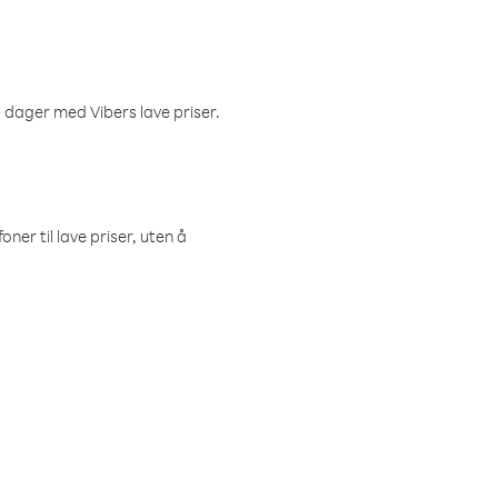
 dager med Vibers lave priser.
ner til lave priser, uten å