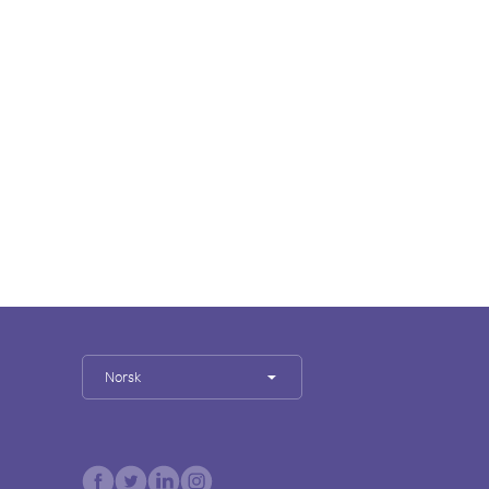
Norsk