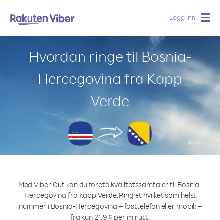
Logg Inn
Togg
navig
Hvordan ringe til Bosnia-
Hercegovina fra Kapp
Verde
Med Viber Out kan du foreta kvalitetssamtaler til Bosnia-
Hercegovina fra Kapp Verde.
Ring et hvilket som helst
nummer i Bosnia-Hercegovina – fasttelefon eller mobil! –
fra kun 21.9 ¢ per minutt.