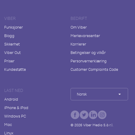
VIBER
BEDRIFT
Funksjoner
Om Viber
Blogg
Merkevaresenter
Sikkerhet
Karrierer
Viber Out
Betingelser og vilkår
Priser
Personvernerklæring
Kundestøtte
Customer Complaints Code
LAST NED
Norsk
Android
iPhone & iPad
Windows PC
Mac
©
2026
Viber Media S.à r.l.
Linux