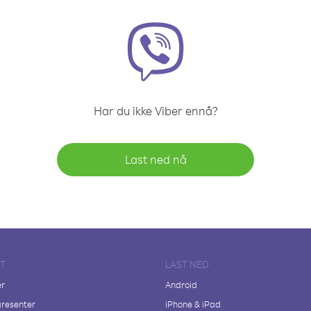
Har du ikke Viber ennå?
Last ned nå
FT
LAST NED
er
Android
resenter
iPhone & iPad