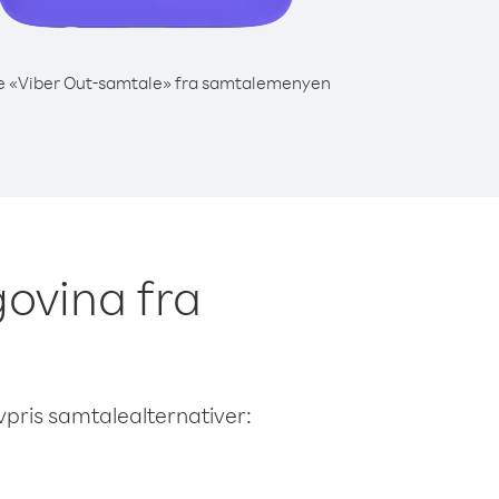
e «Viber Out-samtale» fra samtalemenyen
govina fra
avpris samtalealternativer: