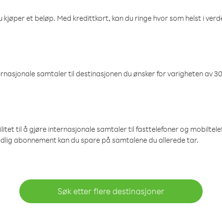
 kjøper et beløp. Med kredittkort, kan du ringe hvor som helst i verden
nasjonale samtaler til destinasjonen du ønsker for varigheten av 30
et til å gjøre internasjonale samtaler til fasttelefoner og mobiltelefo
edlig abonnement kan du spare på samtalene du allerede tar.
Søk etter flere destinasjoner