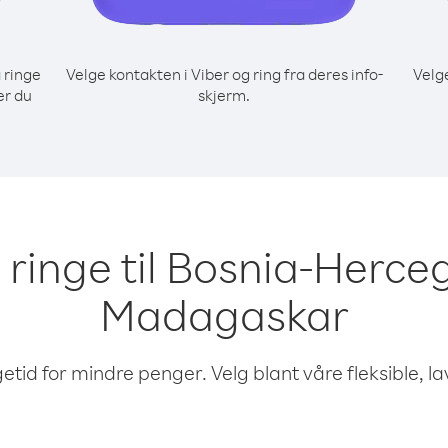
 ringe
Velge kontakten i Viber og ring fra deres info-
Velg
er du
skjerm.
å ringe til Bosnia-Herce
Madagaskar
etid for mindre penger. Velg blant våre fleksible, l