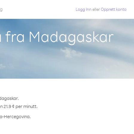
gg
Logg Inn
eller
Opprett konto
na fra Madagaskar
adagaskar.
n 21.9 ¢ per minutt.
nia-Hercegovina.