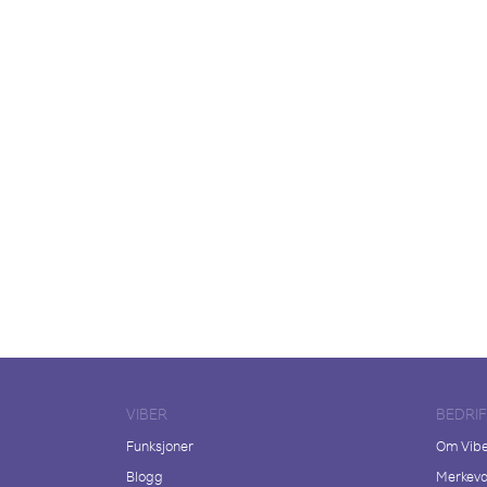
VIBER
BEDRI
Funksjoner
Om Vib
Blogg
Merkeva