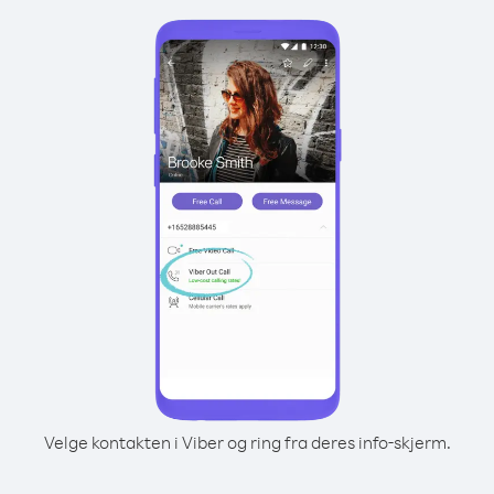
Velge kontakten i Viber og ring fra deres info-skjerm.