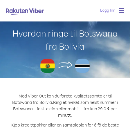
Logg Inn
Togg
navig
Hvordan ringe til Botswana
fra Bolivia
Med Viber Out kan du foreta kvalitetssamtaler til
Botswana fra Bolivia.
Ring et hvilket som helst nummer i
Botswana – fasttelefon eller mobil! – fra kun 29.0 ¢ per
minutt.
Kjøp kredittpakker eller en samtaleplan for å få de beste