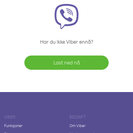
Har du ikke Viber ennå?
Last ned nå
VIBER
BEDRIFT
Funksjoner
Om Viber