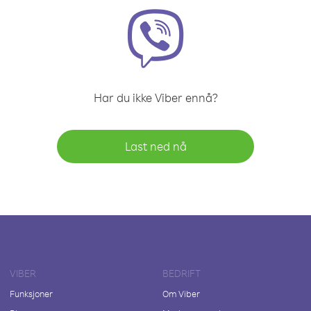
Har du ikke Viber ennå?
Last ned nå
VIBER
BEDRIFT
Funksjoner
Om Viber