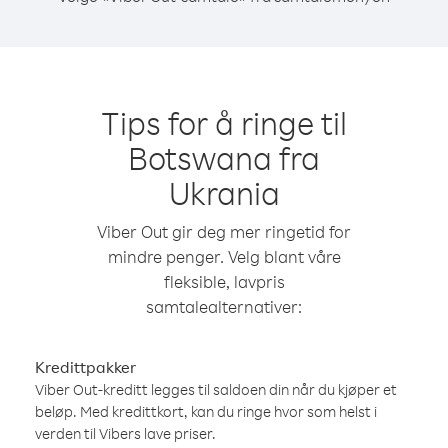
Tips for å ringe til
Botswana fra
Ukrania
Viber Out gir deg mer ringetid for
mindre penger. Velg blant våre
fleksible, lavpris
samtalealternativer:
Kredittpakker
Viber Out-kreditt legges til saldoen din når du kjøper et
beløp. Med kredittkort, kan du ringe hvor som helst i
verden til Vibers lave priser.