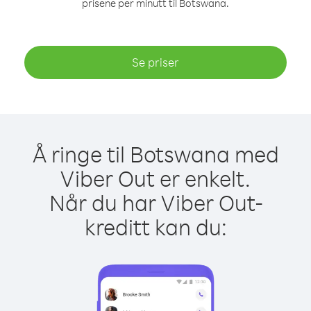
prisene per minutt til Botswana.
Se priser
Å ringe til Botswana med
Viber Out er enkelt.
Når du har Viber Out-
kreditt kan du: