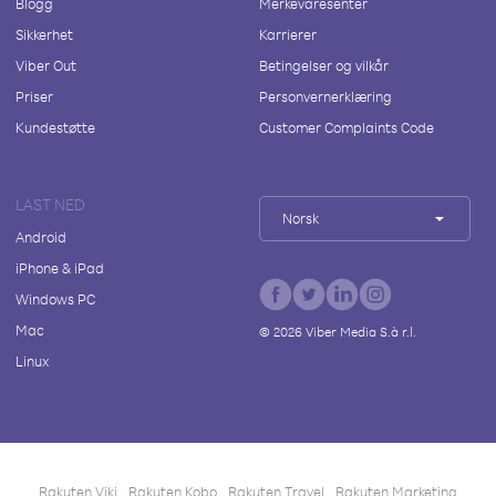
Blogg
Merkevaresenter
Sikkerhet
Karrierer
Viber Out
Betingelser og vilkår
Priser
Personvernerklæring
Kundestøtte
Customer Complaints Code
LAST NED
Norsk
Android
iPhone & iPad
Windows PC
Mac
©
2026
Viber Media S.à r.l.
Linux
Rakuten Viki
Rakuten Kobo
Rakuten Travel
Rakuten Marketing