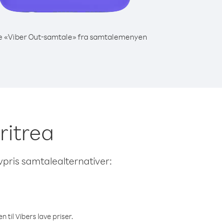
e «Viber Out-samtale» fra samtalemenyen
Eritrea
avpris samtalealternativer:
 til Vibers lave priser.