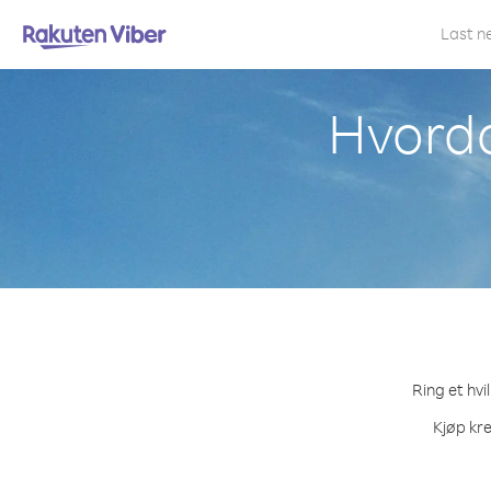
Last n
Hvordan
Ring et hvi
Kjøp kre