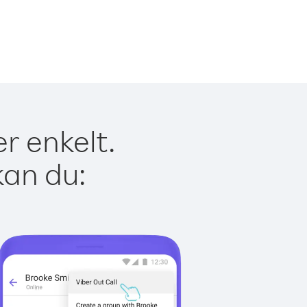
er enkelt.
kan du: