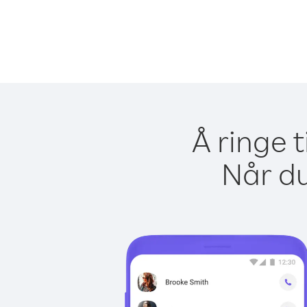
Å ringe t
Når du