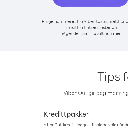
Ringe nummeret fra Viber-tastaturet.
For å
Brasil fra Eritrea taster du
følgende:
+
+
55
Lokalt nummer
Tips f
Viber Out gir deg mer ring
Kredittpakker
Viber Out-kreditt legges til saldoen din når du