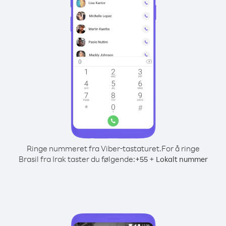
Ringe nummeret fra Viber-tastaturet.
For å ringe
Brasil fra Irak taster du følgende:
+
+
55
Lokalt nummer