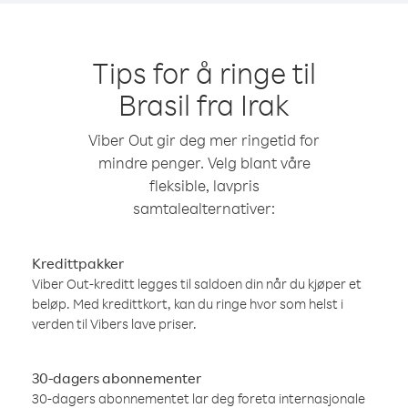
Tips for å ringe til
Brasil fra Irak
Viber Out gir deg mer ringetid for
mindre penger. Velg blant våre
fleksible, lavpris
samtalealternativer:
Kredittpakker
Viber Out-kreditt legges til saldoen din når du kjøper et
beløp. Med kredittkort, kan du ringe hvor som helst i
verden til Vibers lave priser.
30-dagers abonnementer
30-dagers abonnementet lar deg foreta internasjonale