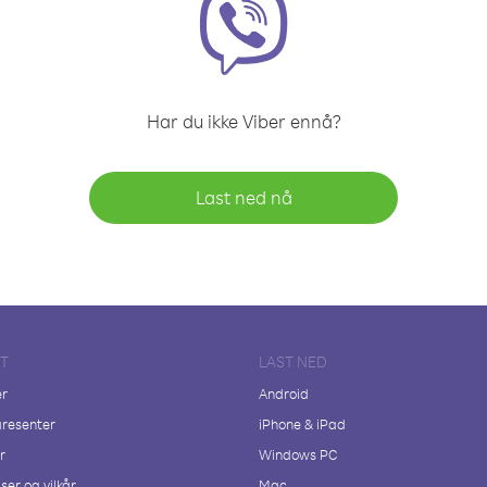
Har du ikke Viber ennå?
Last ned nå
FT
LAST NED
er
Android
resenter
iPhone & iPad
r
Windows PC
ser og vilkår
Mac