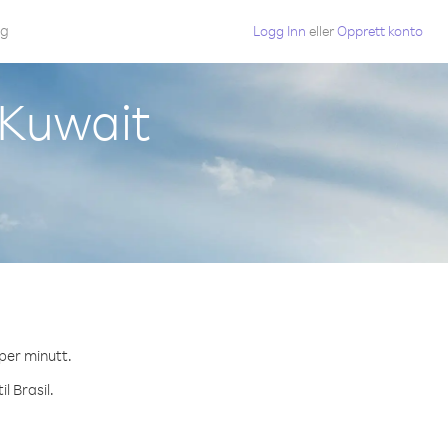
gg
Logg Inn
eller
Opprett konto
a Kuwait
 per minutt.
l Brasil.