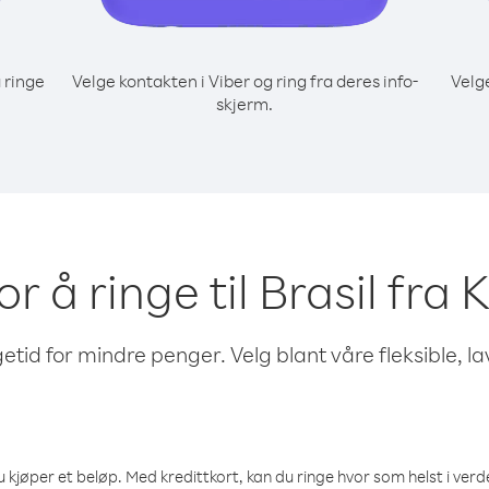
 ringe
Velge kontakten i Viber og ring fra deres info-
Velg
skjerm.
or å ringe til Brasil fra
etid for mindre penger. Velg blant våre fleksible, l
 kjøper et beløp. Med kredittkort, kan du ringe hvor som helst i verden