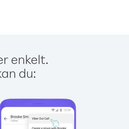
er enkelt.
kan du: