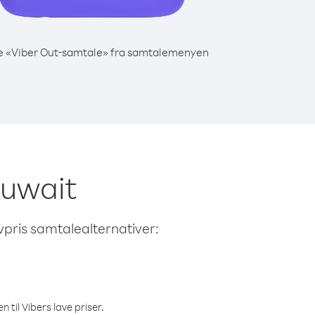
e «Viber Out-samtale» fra samtalemenyen
 Kuwait
avpris samtalealternativer:
 til Vibers lave priser.