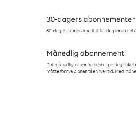
30-dagers abonnementer
30-dagers abonnementet lar deg foreta inter
Månedlig abonnement
Det månedlige abonnementet gir deg fleksibilit
måtte fornye planen til enhver tid. Med mån