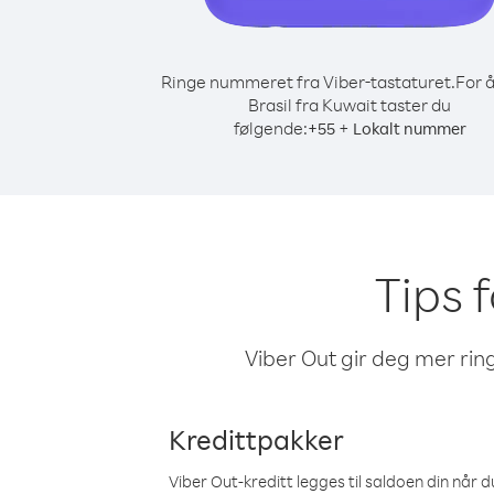
Ringe nummeret fra Viber-tastaturet.
For å
Brasil fra Kuwait taster du
følgende:
+
+
55
Lokalt nummer
Tips f
Viber Out gir deg mer ring
Kredittpakker
Viber Out-kreditt legges til saldoen din når du