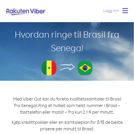
Logg Inn
Togg
navig
Hvordan ringe til Brasil fra
Senegal
Med Viber Out kan du foreta kvalitetssamtaler til Brasil
fra Senegal.
Ring et hvilket som helst nummer i Brasil –
fasttelefon eller mobil! – fra kun 2.1 ¢ per minutt.
Kjøp kredittpakker eller en samtaleplan for å få de beste
prisene per minutt til Brasil.