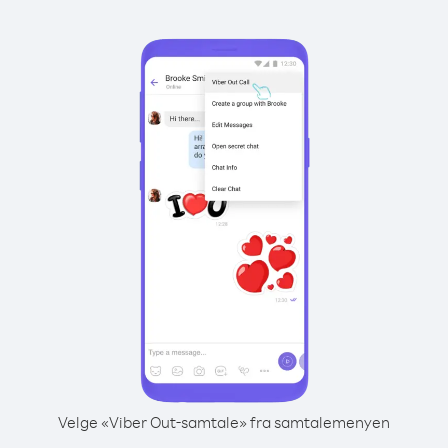
Velge «Viber Out-samtale» fra samtalemenyen