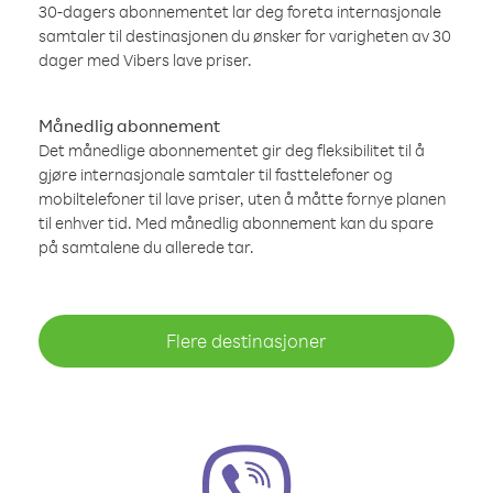
30-dagers abonnementet lar deg foreta internasjonale
samtaler til destinasjonen du ønsker for varigheten av 30
dager med Vibers lave priser.
Månedlig abonnement
Det månedlige abonnementet gir deg fleksibilitet til å
gjøre internasjonale samtaler til fasttelefoner og
mobiltelefoner til lave priser, uten å måtte fornye planen
til enhver tid. Med månedlig abonnement kan du spare
på samtalene du allerede tar.
Flere destinasjoner