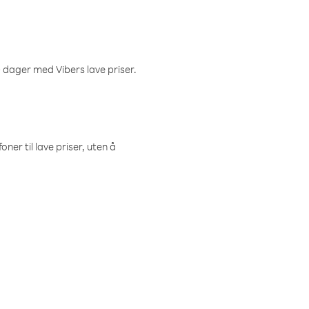
 dager med Vibers lave priser.
ner til lave priser, uten å