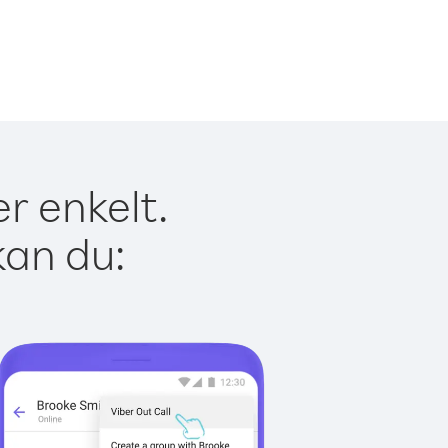
er enkelt.
kan du: