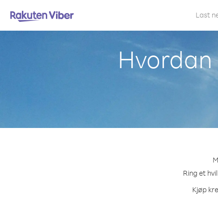
Last n
Hvordan r
M
Ring et hvi
Kjøp kre