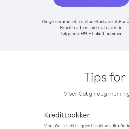
Ringe nummeret fra Viber-tastaturet.
For å
Brasil fra Transnistria taster du
følgende:
+
+
55
Lokalt nummer
Tips for 
Viber Out gir deg mer ring
Kredittpakker
Viber Out-kreditt legges til saldoen din når du