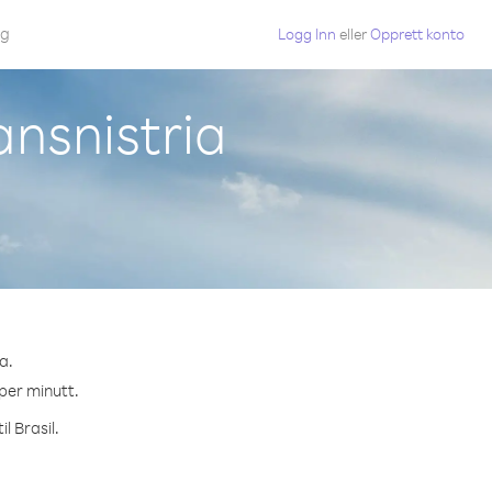
gg
Logg Inn
eller
Opprett konto
ansnistria
a.
 per minutt.
l Brasil.