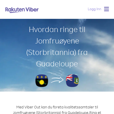
Logg Inn
Togg
navig
Hvordan ringe til
Jomfruøyene
(Storbritannia) fra
Guadeloupe
Med Viber Out kan du foreta kvalitetssamtaler til
Jomfruøyene (Storbritannia) fra Guadeloupe.
Ring et