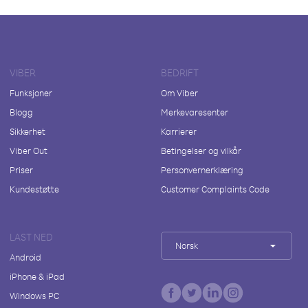
VIBER
BEDRIFT
Funksjoner
Om Viber
Blogg
Merkevaresenter
Sikkerhet
Karrierer
Viber Out
Betingelser og vilkår
Priser
Personvernerklæring
Kundestøtte
Customer Complaints Code
LAST NED
Norsk
Android
iPhone & iPad
Windows PC