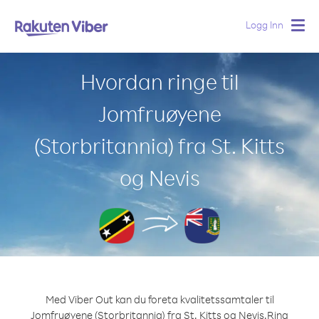
Logg Inn
Togg
navig
Hvordan ringe til
Jomfruøyene
(Storbritannia) fra St. Kitts
og Nevis
Med Viber Out kan du foreta kvalitetssamtaler til
Jomfruøyene (Storbritannia) fra St. Kitts og Nevis.
Ring