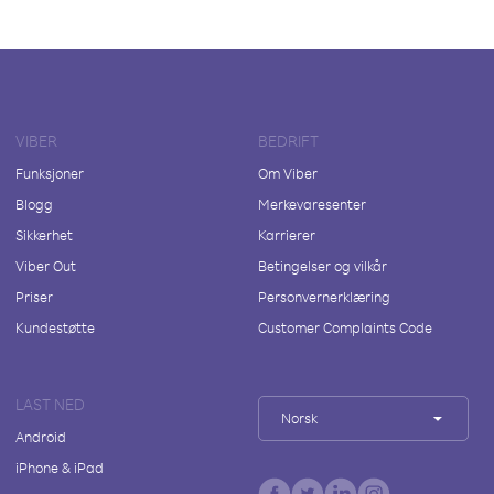
VIBER
BEDRIFT
Funksjoner
Om Viber
Blogg
Merkevaresenter
Sikkerhet
Karrierer
Viber Out
Betingelser og vilkår
Priser
Personvernerklæring
Kundestøtte
Customer Complaints Code
LAST NED
Norsk
Android
iPhone & iPad