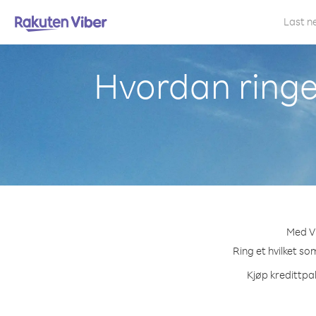
Last n
Hvordan ringe 
Med Vi
Ring et hvilket so
Kjøp kredittpak