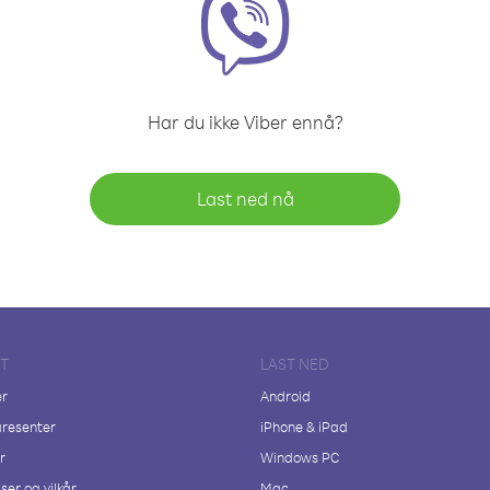
Har du ikke Viber ennå?
Last ned nå
FT
LAST NED
er
Android
resenter
iPhone & iPad
r
Windows PC
ser og vilkår
Mac