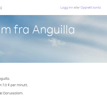
gg
Logg Inn
eller
Opprett konto
am fra Anguilla
guilla.
n 7.0 ¢ per minutt.
unei Darussalam.