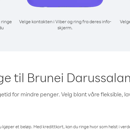
 ringe
Velge kontakten i Viber og ring fra deres info-
Velg
du
skjerm.
nge til Brunei Darussala
etid for mindre penger. Velg blant våre fleksible, l
 kjøper et beløp. Med kredittkort, kan du ringe hvor som helst i verden