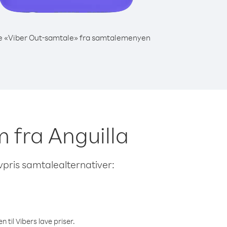
e «Viber Out-samtale» fra samtalemenyen
m fra Anguilla
avpris samtalealternativer:
 til Vibers lave priser.