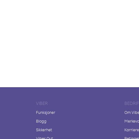
VIBER
BEDRI
Funksjoner
Om Vib
Blogg
Merkeva
Sikkerhet
Karriere
Viber Out
Betingel