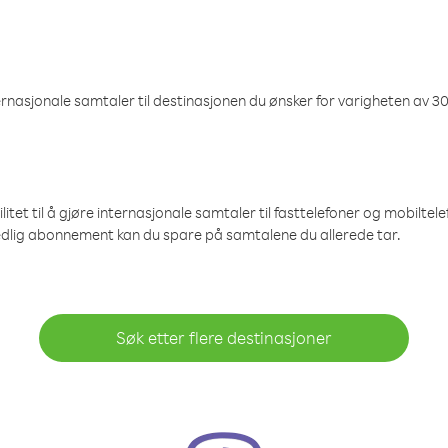
nasjonale samtaler til destinasjonen du ønsker for varigheten av 30
et til å gjøre internasjonale samtaler til fasttelefoner og mobiltelefo
edlig abonnement kan du spare på samtalene du allerede tar.
Søk etter flere destinasjoner