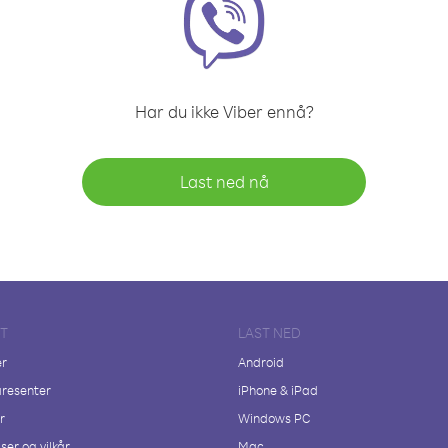
Har du ikke Viber ennå?
Last ned nå
FT
LAST NED
er
Android
resenter
iPhone & iPad
r
Windows PC
ser og vilkår
Mac