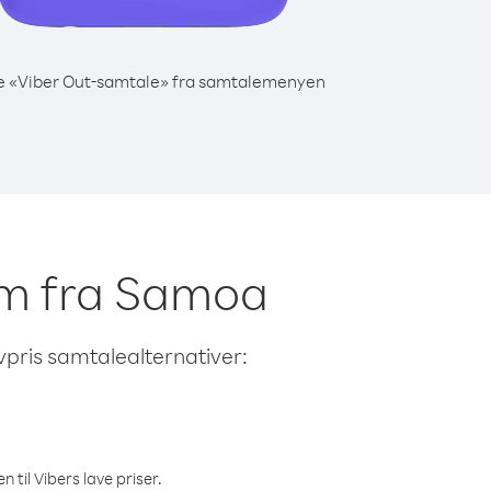
e «Viber Out-samtale» fra samtalemenyen
lam fra Samoa
avpris samtalealternativer:
 til Vibers lave priser.