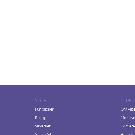
VIBER
BEDRI
Funksjoner
Om Vib
Blogg
Merkeva
Sikkerhet
Karriere
Viber Out
Betingel