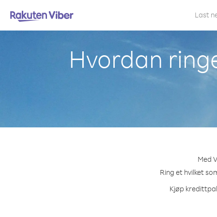
Last n
Hvordan ring
Med V
Ring et hvilket so
Kjøp kredittpak