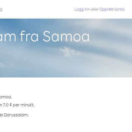
gg
Logg Inn
eller
Opprett konto
lam fra Samoa
Samoa.
n 7.0 ¢ per minutt.
unei Darussalam.