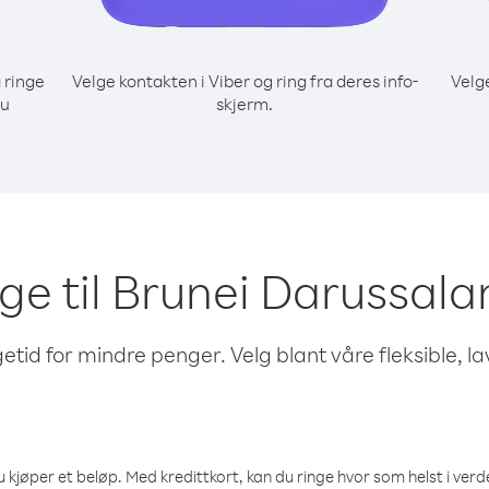
 ringe
Velge kontakten i Viber og ring fra deres info-
Velg
du
skjerm.
inge til Brunei Darussa
etid for mindre penger. Velg blant våre fleksible, l
 kjøper et beløp. Med kredittkort, kan du ringe hvor som helst i verden