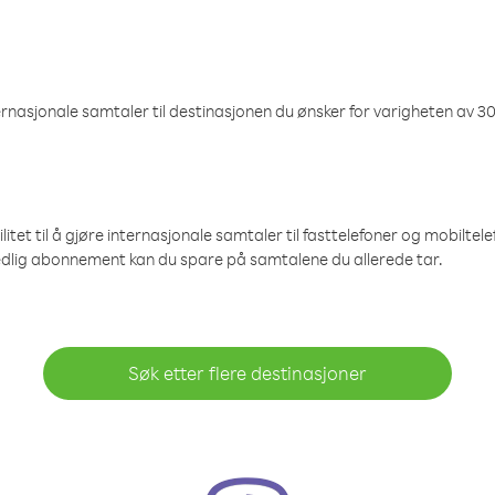
nasjonale samtaler til destinasjonen du ønsker for varigheten av 30
et til å gjøre internasjonale samtaler til fasttelefoner og mobiltelefo
edlig abonnement kan du spare på samtalene du allerede tar.
Søk etter flere destinasjoner